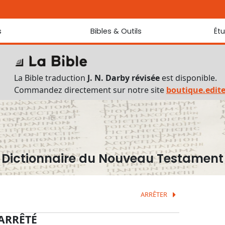
s
Bibles & Outils
Ét
Bibles
Chaque jou
Sondez les
Traduction J. N. Darby révisée
La Bible traduction
J. N. Darby révisée
est disponible.
Traduction J. N. Darby
Commandez directement sur notre site
boutique.edit
Ancien Testament interlinéaire
Nouveau Testament interlinéaire
Outils
Dictionnaire français du Nouveau Testament
Lexique grec du Nouveau Testament
Dictionnaire du Nouveau Testament
Questionnaire de connaissances du Nouveau Testament
Téléchargements
ARRÊTER
ARRÊTÉ