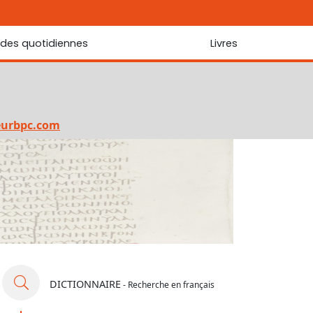
udes quotidiennes
Livres
r les Écritures
Nouveautés
 Écritures
La foi... d'une génération à l'autre ?
Commentaire sur le Cantique des cantiques
eurbpc.com
Les portes de Jérusalem
Bibliothèque
DICTIONNAIRE
- Recherche en français