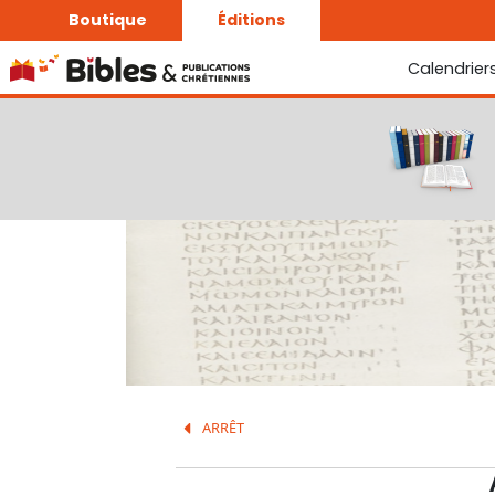
Boutique
Éditions
Calendrier
La Bonne Semence
Le Seigneur est proche
ARRÊT