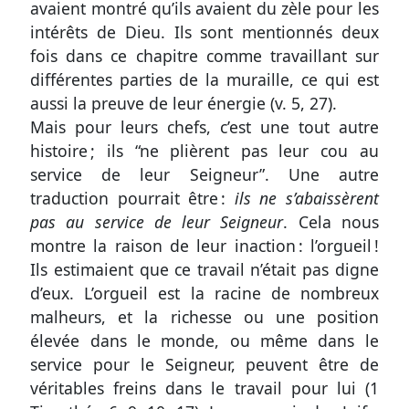
une
avaient montré qu’ils avaient du zèle pour les
erreur
intérêts de Dieu. Ils sont mentionnés deux
fois dans ce chapitre comme travaillant sur
différentes parties de la muraille, ce qui est
aussi la preuve de leur énergie
(v. 5, 27)
.
Participer
Mais pour leurs chefs, c’est une tout autre
aux
histoire ; ils “ne plièrent pas leur cou au
coûts
service de leur Seigneur”. Une autre
du
traduction pourrait être :
ils ne s’abaissèrent
pas au service de leur Seigneur
. Cela nous
site
montre la raison de leur inaction : l’orgueil !
Ils estimaient que ce travail n’était pas digne
d’eux. L’orgueil est la racine de nombreux
malheurs, et la richesse ou une position
élevée dans le monde, ou même dans le
service pour le Seigneur, peuvent être de
véritables freins dans le travail pour lui (
1