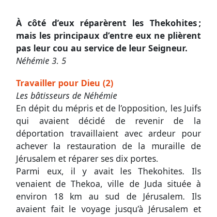
À côté d’eux réparèrent les Thekohites ;
mais les principaux d’entre eux ne plièrent
Autres
pas leur cou au service de leur Seigneur.
supports
Néhémie 3. 5
Application
Travailler pour Dieu (2)
mobile
Les bâtisseurs de Néhémie
En dépit du mépris et de l’opposition, les Juifs
Exemplaire
qui avaient décidé de revenir de la
papier
déportation travaillaient avec ardeur pour
achever la restauration de la muraille de
Jérusalem et réparer ses dix portes.
Nous
Parmi eux, il y avait les Thekohites. Ils
venaient de Thekoa, ville de Juda située à
contacter
environ 18 km au sud de Jérusalem. Ils
Signaler
avaient fait le voyage jusqu’à Jérusalem et