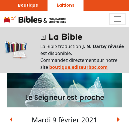
Boutique
Éditions
Le
Seigneur
La Bible traduction
J. N. Darby révisée
est
est disponible.
proche
Commandez directement sur notre
site
boutique.editeurbpc.com
Écouter
Rechercher
une
Le Seigneur est proche
date
Rechercher
Mardi 9 février 2021
une
expression