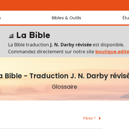
s
Bibles & Outils
Ét
Bibles
Chaque jou
Sondez les
Traduction J. N. Darby révisée
La Bible traduction
J. N. Darby révisée
est disponible.
Traduction J. N. Darby
Commandez directement sur notre site
boutique.edit
Ancien Testament interlinéaire
Nouveau Testament interlinéaire
Outils
a Bible - Traduction J. N. Darby révis
Dictionnaire français du Nouveau Testament
Lexique grec du Nouveau Testament
Glossaire
Questionnaire de connaissances du Nouveau Testament
Téléchargements
Pères
B