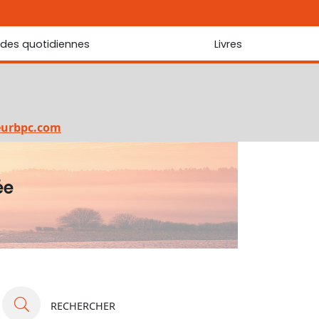
udes quotidiennes
Livres
r les Écritures
Nouveautés
 Écritures
La foi... d'une génération à l'autre ?
Commentaire sur le Cantique des cantiques
eurbpc.com
Les portes de Jérusalem
Bibliothèque
ée
RECHERCHER