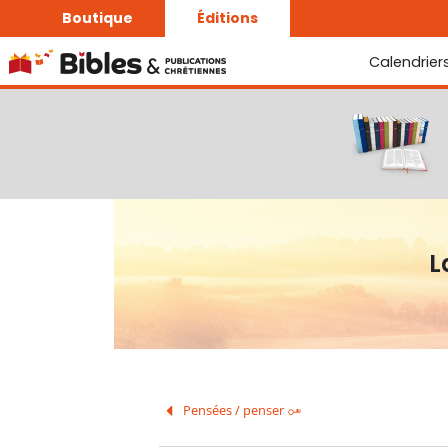
Boutique
Éditions
Calendrier
La Bonne Semence
Le Seigneur est proche
L
Pensées / penser
H