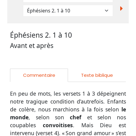
Participer
aux
Éphésiens 2. 1
à 10
coûts
Avant et après
du
site
Commentaire
Texte biblique
En peu de mots, les
versets 1 à 3
dépeignent
notre tragique condition d’autrefois. Enfants
de colère, nous marchions à la fois selon
le
monde
, selon son
chef
et selon nos
coupables
convoitises
. Mais Dieu est
intervenu (
verset 4
). « Son grand amour » s’est