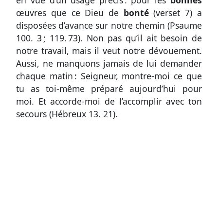
en vue d’un usage précis : pour les
bonnes
œuvres que ce Dieu de
bonté
(
verset 7
) a
disposées d’avance sur notre chemin
(
Psaume
100. 3
;
119. 73
)
. Non pas qu’il ait besoin de
notre travail, mais il veut notre dévouement.
Aussi, ne manquons jamais de lui demander
chaque matin : Seigneur, montre-moi ce que
tu as toi-même préparé aujourd’hui pour
moi. Et accorde-moi de l’accomplir avec ton
secours (
Hébreux 13. 21
).