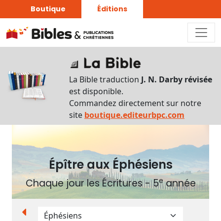
Boutique
Éditions
Autres
supports
La Bible traduction
J. N. Darby révisée
Exemplaire
est disponible.
papier
Commandez directement sur notre
site
boutique.editeurbpc.com
Nous
Épître aux Éphésiens
contacter
e
Signaler
Chaque jour les Écritures - 5
année
une
erreur