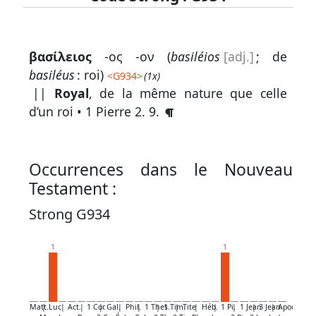
Lexique
βασίλειος
-ος -ον (
basiléios
[adj.]
; de
-
basiléus
: roi)
<
G934
>
(1x)
Recherche
||
Royal
, de la même nature que celle
en
d’un roi •
1 Pierre 2. 9
.
grec
Rechercher
Occurrences dans le Nouveau
par
Testament :
code
strong
Strong G934
Rechercher
1
1
par
lettre
Rechercher
Matt.
|
Luc
|
Act.
|
1 Cor.
|
Gal.
|
Phil.
|
1 Thes.
|
1 Tim.
|
Tite
|
Héb.
|
1 Pi.
|
1 Jean
|
3 Jean
|
Apoc.