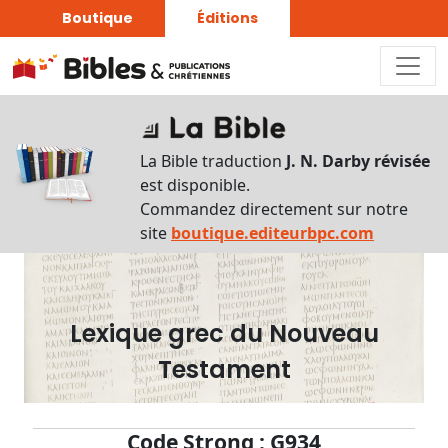
Boutique
Éditions
Dictionnaire
-
La Bible traduction
J. N. Darby révisée
Recherche
est disponible.
en
Commandez directement sur notre
français
site
boutique.editeurbpc.com
Rechercher
par
lettre
Lexique grec du Nouveau
Rechercher
Testament
par
mot
français
Code Strong : G934