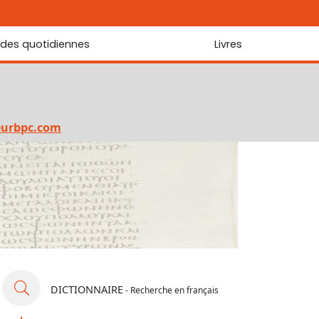
udes quotidiennes
Livres
r les Écritures
Nouveautés
 Écritures
La foi... d'une génération à l'autre ?
Commentaire sur le Cantique des cantiques
eurbpc.com
Les portes de Jérusalem
Bibliothèque
DICTIONNAIRE
- Recherche en français