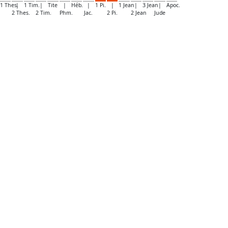
1 Thes.
|
1 Tim.
|
Tite
|
Héb.
|
1 Pi.
|
1 Jean
|
3 Jean
|
Apoc.
2 Thes.
2 Tim.
Phm.
Jac.
2 Pi.
2 Jean
Jude