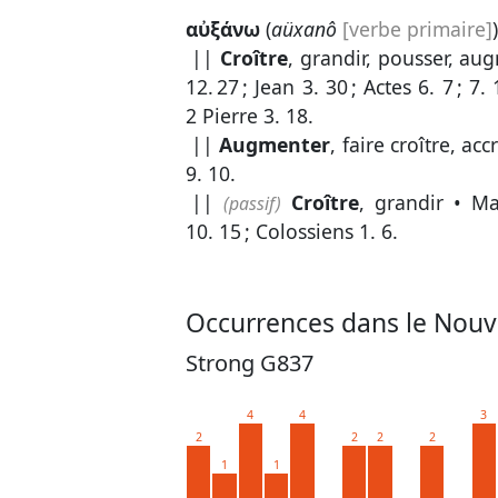
αὐξάνω
(
aüxanô
[verbe primaire]
||
Croître
, grandir, pousser, au
12. 27
;
Jean 3. 30
;
Actes 6. 7
;
7. 
2 Pierre 3. 18
.
||
Augmenter
, faire croître, acc
9. 10
.
||
Croître
, grandir •
Ma
(passif)
10. 15
;
Colossiens 1. 6
.
Occurrences dans le Nouv
Strong G837
4
4
3
2
2
2
2
1
1