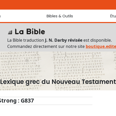
s
Bibles & Outils
Ét
Bibles
Chaque jou
Sondez les
Traduction J. N. Darby révisée
La Bible traduction
J. N. Darby révisée
est disponible.
Traduction J. N. Darby
Commandez directement sur notre site
boutique.edit
Ancien Testament interlinéaire
Nouveau Testament interlinéaire
Outils
Dictionnaire français du Nouveau Testament
Lexique grec du Nouveau Testament
Lexique grec du Nouveau Testament
Questionnaire de connaissances du Nouveau Testament
Téléchargements
Strong : G837