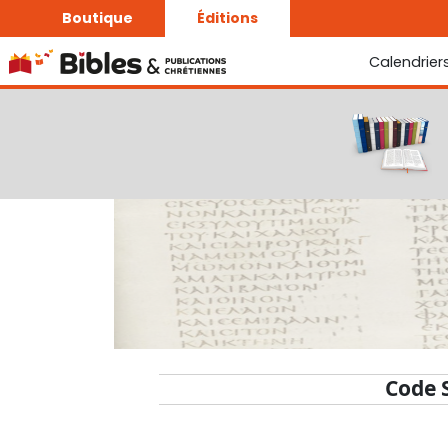
Boutique
Éditions
Calendrier
La Bonne Semence
Le Seigneur est proche
Code 