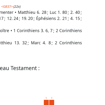
)
<
G837
>
(22x)
gmenter •
Matthieu 6. 28
;
Luc 1. 80
;
2. 40
;
17
;
12. 24
;
19. 20
;
Éphésiens 2. 21
;
4. 15
;
roître •
1 Corinthiens 3. 6, 7
;
2 Corinthiens
tthieu 13. 32
;
Marc 4. 8
;
2 Corinthiens
eau Testament :
1
1