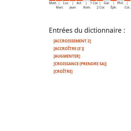
Matt.
|
Luc
|
Act.
|
1 Cor.
|
Gal.
|
Phil.
|
Marc
Jean
Rom.
2 Cor.
Éph.
Col.
Entrées du dictionnaire :
[ACCROISSEMENT 2]
[ACCROÎTRE (S')]
[AUGMENTER]
[CROISSANCE (PRENDRE SA)]
[CROÎTRE]