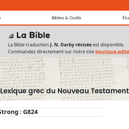
s
Bibles & Outils
Ét
Bibles
Chaque jou
Sondez les
Traduction J. N. Darby révisée
La Bible traduction
J. N. Darby révisée
est disponible.
Traduction J. N. Darby
Commandez directement sur notre site
boutique.edit
Ancien Testament interlinéaire
Nouveau Testament interlinéaire
Outils
Dictionnaire français du Nouveau Testament
Lexique grec du Nouveau Testament
Lexique grec du Nouveau Testament
Questionnaire de connaissances du Nouveau Testament
Téléchargements
Strong : G824