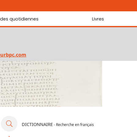
udes quotidiennes
Livres
r les Écritures
Nouveautés
 Écritures
La foi... d'une génération à l'autre ?
Commentaire sur le Cantique des cantiques
eurbpc.com
Les portes de Jérusalem
Bibliothèque
DICTIONNAIRE
- Recherche en français