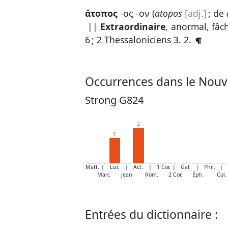
ἄτοπος
-ος -ον (
atopos
[adj.]
; de
||
Extraordinaire
, anormal, fâc
6
;
2 Thessaloniciens 3. 2
.
Occurrences dans le Nouv
Strong G824
2
1
Matt.
|
Luc
|
Act.
|
1 Cor.
|
Gal.
|
Phil.
|
Marc
Jean
Rom.
2 Cor.
Éph.
Col.
Entrées du dictionnaire :