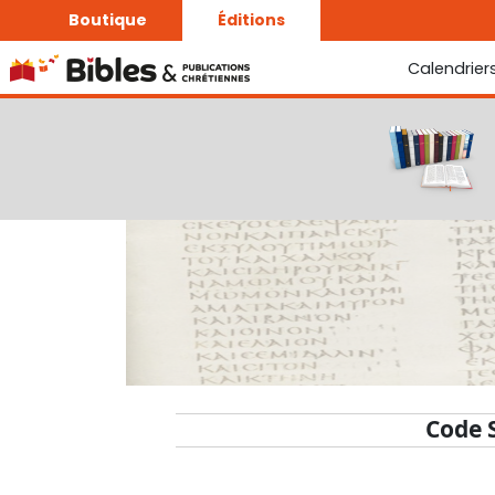
Boutique
Éditions
Calendrier
La Bonne Semence
Le Seigneur est proche
Code 