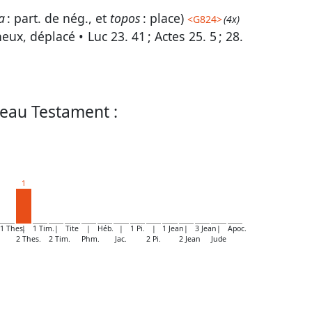
a
: part. de nég., et
topos
: place)
<
G824
>
(4x)
heux, déplacé •
Luc 23. 41
;
Actes 25. 5
;
28.
eau Testament :
1
1 Thes.
|
1 Tim.
|
Tite
|
Héb.
|
1 Pi.
|
1 Jean
|
3 Jean
|
Apoc.
2 Thes.
2 Tim.
Phm.
Jac.
2 Pi.
2 Jean
Jude