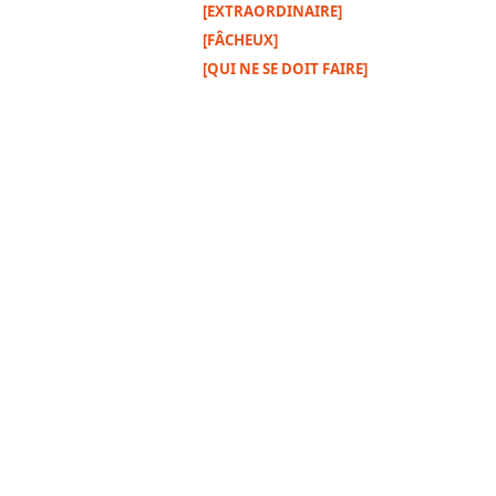
[EXTRAORDINAIRE]
[FÂCHEUX]
[QUI NE SE DOIT FAIRE]