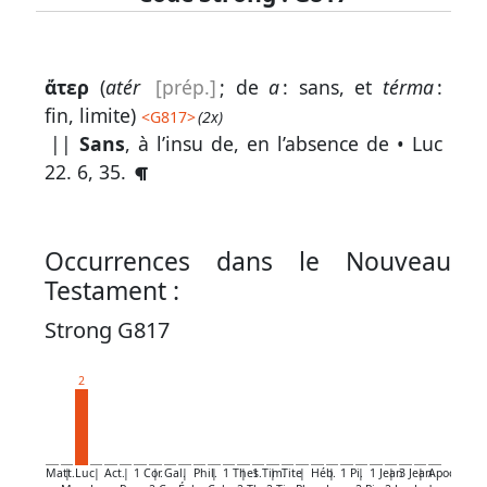
Lexique
ἄτερ
(
atér
[prép.]
; de
a
: sans, et
térma
:
-
fin, limite)
<
G817
>
(2x)
Recherche
||
Sans
, à l’insu de, en l’absence de •
Luc
en
22. 6, 35
.
grec
Rechercher
Occurrences dans le Nouveau
par
Testament :
code
strong
Strong G817
Rechercher
2
par
lettre
Rechercher
Matt.
|
Luc
|
Act.
|
1 Cor.
|
Gal.
|
Phil.
|
1 Thes.
|
1 Tim.
|
Tite
|
Héb.
|
1 Pi.
|
1 Jean
|
3 Jean
|
Apoc.