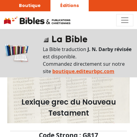
Boutique
Éditions
Dictionnaire
-
La Bible traduction
J. N. Darby révisée
Recherche
est disponible.
en
Commandez directement sur notre
français
site
boutique.editeurbpc.com
Rechercher
par
lettre
Lexique grec du Nouveau
Rechercher
Testament
par
mot
français
Code Strong : G817