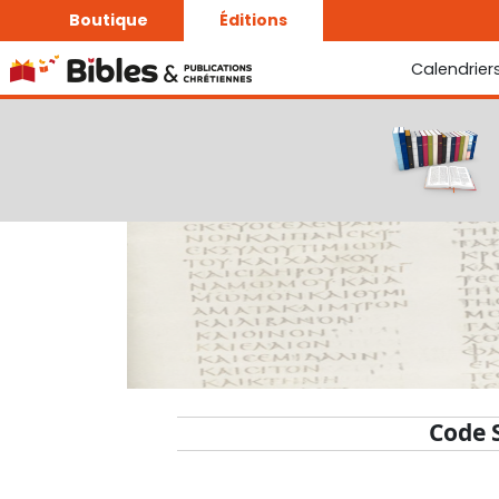
Boutique
Éditions
Calendrier
La Bonne Semence
Le Seigneur est proche
Code 