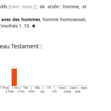
ïtês
[nom masc.]
; de
arsên
: homme, et
e avec des hommes
, homme homosexuel,
Timothée 1. 10
.
eau Testament :
1
1 Thes.
|
1 Tim.
|
Tite
|
Héb.
|
1 Pi.
|
1 Jean
|
3 Jean
|
Apoc.
2 Thes.
2 Tim.
Phm.
Jac.
2 Pi.
2 Jean
Jude