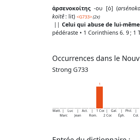
ἀρσενοκοίτης
-ου [ὁ] (
arsénoko
koïtê
: lit)
<
G733
>
(2x)
||
Celui qui abuse de lui-mêm
pédéraste •
1 Corinthiens 6. 9
;
1 
Occurrences dans le Nouv
Strong G733
1
Matt.
|
Luc
|
Act.
|
1 Cor.
|
Gal.
|
Phil.
|
Marc
Jean
Rom.
2 Cor.
Éph.
Col.
Entrée du dictionnaire :