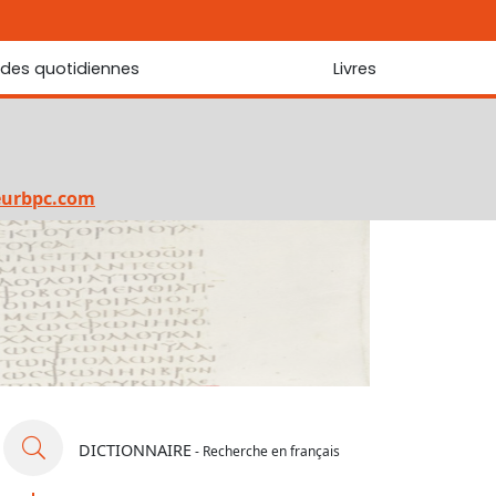
udes quotidiennes
Livres
r les Écritures
Nouveautés
 Écritures
La foi... d'une génération à l'autre ?
Commentaire sur le Cantique des cantiques
eurbpc.com
Les portes de Jérusalem
Bibliothèque
DICTIONNAIRE
- Recherche en français