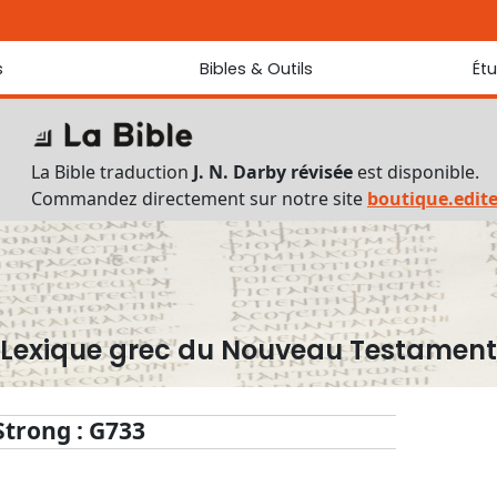
s
Bibles & Outils
Ét
Bibles
Chaque jou
Sondez les
Traduction J. N. Darby révisée
La Bible traduction
J. N. Darby révisée
est disponible.
Traduction J. N. Darby
Commandez directement sur notre site
boutique.edit
Ancien Testament interlinéaire
Nouveau Testament interlinéaire
Outils
Dictionnaire français du Nouveau Testament
Lexique grec du Nouveau Testament
Lexique grec du Nouveau Testament
Questionnaire de connaissances du Nouveau Testament
Téléchargements
Strong : G733