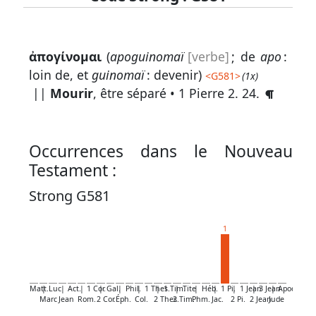
Lexique
ἀπογίνομαι
(
apoguinomaï
[verbe]
; de
apo
:
-
loin de, et
guinomaï
: devenir)
<
G581
>
(1x)
Recherche
||
Mourir
, être séparé •
1 Pierre 2. 24
.
en
grec
Occurrences dans le Nouveau
Rechercher
Testament :
par
code
Strong G581
strong
1
Rechercher
par
lettre
Matt.
|
Luc
|
Act.
|
1 Cor.
|
Gal.
|
Phil.
|
1 Thes.
|
1 Tim.
|
Tite
|
Héb.
|
1 Pi.
|
1 Jean
|
3 Jean
|
Apoc.
Rechercher
Marc
Jean
Rom.
2 Cor.
Éph.
Col.
2 Thes.
2 Tim.
Phm.
Jac.
2 Pi.
2 Jean
Jude