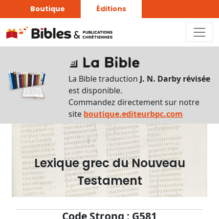
Boutique
Éditions
Dictionnaire
-
La Bible traduction
J. N. Darby révisée
Recherche
est disponible.
en
Commandez directement sur notre
français
site
boutique.editeurbpc.com
Rechercher
par
lettre
Lexique grec du Nouveau
Rechercher
Testament
par
mot
français
Code Strong : G581