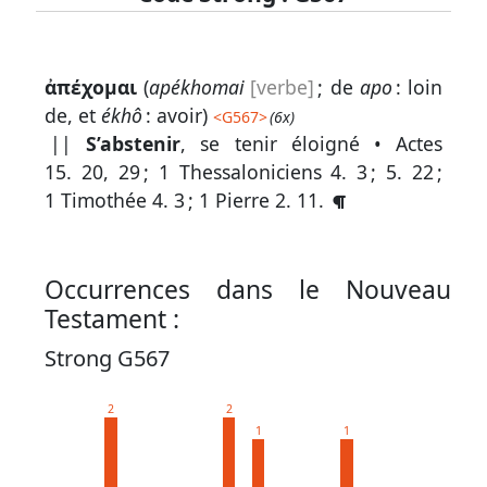
Lexique
ἀπέχομαι
(
apékhomai
[verbe]
; de
apo
: loin
-
de, et
ékhô
: avoir)
<
G567
>
(6x)
Recherche
||
S’abstenir
, se tenir éloigné •
Actes
en
15. 20, 29
;
1 Thessaloniciens 4. 3
;
5. 22
;
1 Timothée 4. 3
;
1 Pierre 2. 11
.
grec
Rechercher
par
Occurrences dans le Nouveau
code
Testament :
strong
Strong G567
Rechercher
par
2
2
lettre
1
1
Rechercher