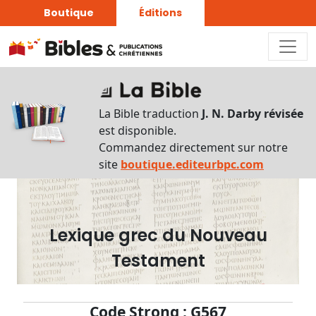
Boutique
Éditions
Dictionnaire
-
La Bible traduction
J. N. Darby révisée
Recherche
est disponible.
en
Commandez directement sur notre
français
site
boutique.editeurbpc.com
Rechercher
par
lettre
Lexique grec du Nouveau
Rechercher
Testament
par
mot
français
Code Strong : G567