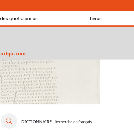
udes quotidiennes
Livres
r les Écritures
Nouveautés
 Écritures
La foi... d'une génération à l'autre ?
Commentaire sur le Cantique des cantiques
eurbpc.com
Les portes de Jérusalem
Bibliothèque
DICTIONNAIRE
- Recherche en français