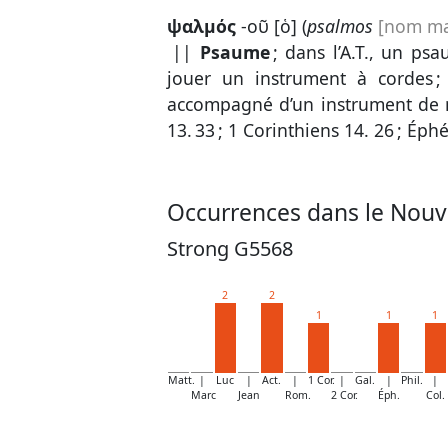
ψαλμός
-οῦ [ὁ] (
psalmos
[nom ma
||
Psaume
; dans l’A.T., un p
jouer un instrument à cordes ;
accompagné d’un instrument de
13. 33
;
1 Corinthiens 14. 26
;
Éphé
Occurrences dans le Nouv
Strong G5568
2
2
1
1
1
Matt.
|
Luc
|
Act.
|
1 Cor.
|
Gal.
|
Phil.
|
Marc
Jean
Rom.
2 Cor.
Éph.
Col.