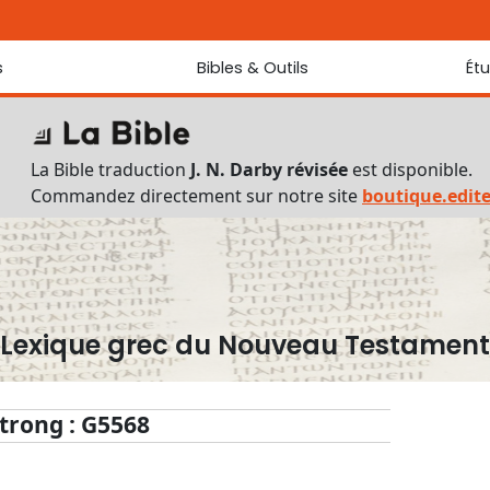
s
Bibles & Outils
Ét
Bibles
Chaque jou
Sondez les
Traduction J. N. Darby révisée
La Bible traduction
J. N. Darby révisée
est disponible.
Traduction J. N. Darby
Commandez directement sur notre site
boutique.edit
Ancien Testament interlinéaire
Nouveau Testament interlinéaire
Outils
Dictionnaire français du Nouveau Testament
Lexique grec du Nouveau Testament
Lexique grec du Nouveau Testament
Questionnaire de connaissances du Nouveau Testament
Téléchargements
trong : G5568