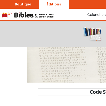
Boutique
Éditions
Calendrier
La Bonne Semence
Le Seigneur est proche
Code S