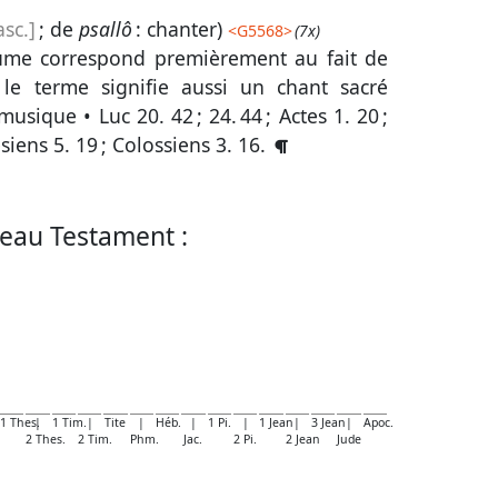
sc.]
; de
psallô
: chanter)
<
G5568
>
(7x)
saume correspond premièrement au fait de
 le terme signifie aussi un chant sacré
 musique •
Luc 20. 42
;
24. 44
;
Actes 1. 20
;
siens 5. 19
;
Colossiens 3. 16
.
eau Testament :
1 Thes.
|
1 Tim.
|
Tite
|
Héb.
|
1 Pi.
|
1 Jean
|
3 Jean
|
Apoc.
2 Thes.
2 Tim.
Phm.
Jac.
2 Pi.
2 Jean
Jude