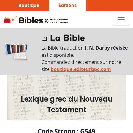
Boutique
Éditions
Dictionnaire
-
La Bible traduction
J. N. Darby révisée
Recherche
est disponible.
en
Commandez directement sur notre
français
site
boutique.editeurbpc.com
Rechercher
par
lettre
Lexique grec du Nouveau
Rechercher
Testament
par
mot
français
Code Strong : G549