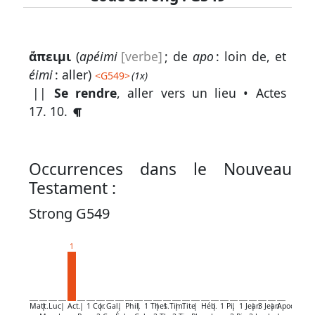
Lexique
ἄπειμι
(
apéimi
[verbe]
; de
apo
: loin de, et
-
éimi
: aller)
<
G549
>
(1x)
Recherche
||
Se rendre
, aller vers un lieu •
Actes
en
17. 10
.
grec
Rechercher
Occurrences dans le Nouveau
par
Testament :
code
strong
Strong G549
Rechercher
1
par
lettre
Rechercher
Matt.
|
Luc
|
Act.
|
1 Cor.
|
Gal.
|
Phil.
|
1 Thes.
|
1 Tim.
|
Tite
|
Héb.
|
1 Pi.
|
1 Jean
|
3 Jean
|
Apoc.