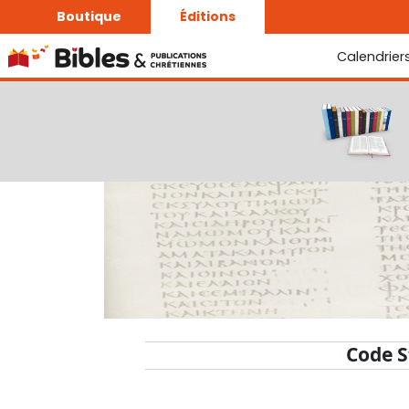
Boutique
Éditions
Calendrier
La Bonne Semence
Le Seigneur est proche
Code S