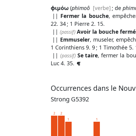
ϕιμόω
(
phimoô
[verbe]
; de
phim
||
Fermer la bouche
, empêcher
22. 34
;
1 Pierre 2. 15
.
||
Avoir la bouche fermé
(passif)
||
Emmuseler
, museler, empêche
1 Corinthiens 9. 9
;
1 Timothée 5. 
||
Se taire
, fermer la bou
(passif)
Luc 4. 35
.
Occurrences dans le Nouv
Strong G5392
2
2
1
1