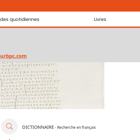
udes quotidiennes
Livres
r les Écritures
Nouveautés
 Écritures
La foi... d'une génération à l'autre ?
Commentaire sur le Cantique des cantiques
eurbpc.com
Les portes de Jérusalem
Bibliothèque
DICTIONNAIRE
- Recherche en français