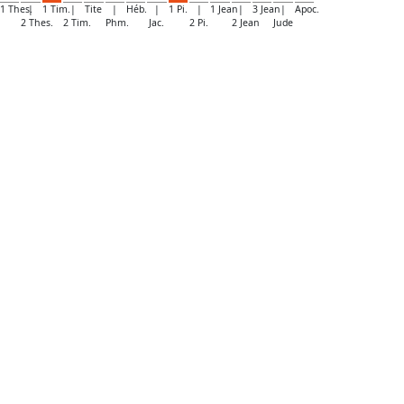
1 Thes.
|
1 Tim.
|
Tite
|
Héb.
|
1 Pi.
|
1 Jean
|
3 Jean
|
Apoc.
2 Thes.
2 Tim.
Phm.
Jac.
2 Pi.
2 Jean
Jude