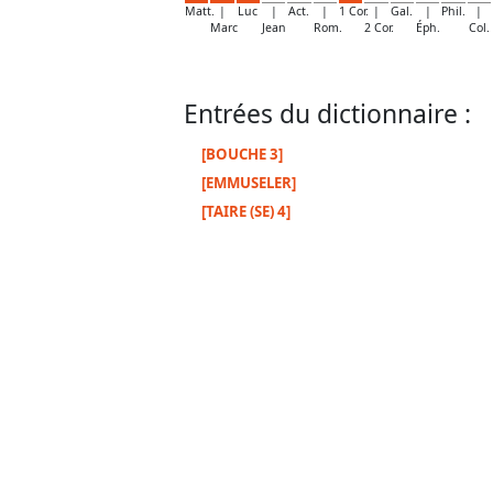
Matt.
|
Luc
|
Act.
|
1 Cor.
|
Gal.
|
Phil.
|
Marc
Jean
Rom.
2 Cor.
Éph.
Col.
Entrées du dictionnaire :
[BOUCHE 3]
[EMMUSELER]
[TAIRE (SE) 4]