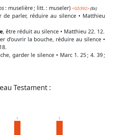
os
: muselière ; litt. : museler)
<
G5392
>
(8x)
 de parler, réduire au silence •
Matthieu
e
, être réduit au silence •
Matthieu 22. 12
.
r d’ouvrir la bouche, réduire au silence •
18
.
che, garder le silence •
Marc 1. 25
;
4. 39
;
eau Testament :
1
1