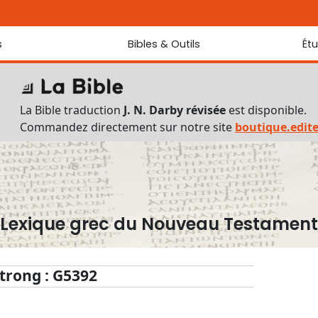
s
Bibles & Outils
Ét
Bibles
Chaque jou
Sondez les
Traduction J. N. Darby révisée
La Bible traduction
J. N. Darby révisée
est disponible.
Traduction J. N. Darby
Commandez directement sur notre site
boutique.edit
Ancien Testament interlinéaire
Nouveau Testament interlinéaire
Outils
Dictionnaire français du Nouveau Testament
Lexique grec du Nouveau Testament
Lexique grec du Nouveau Testament
Questionnaire de connaissances du Nouveau Testament
Téléchargements
trong : G5392