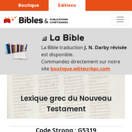
Boutique
Éditions
Dictionnaire
-
La Bible traduction
J. N. Darby révisée
Recherche
est disponible.
en
Commandez directement sur notre
français
site
boutique.editeurbpc.com
Rechercher
par
lettre
Lexique grec du Nouveau
Rechercher
Testament
par
mot
français
Code Strong : G5319