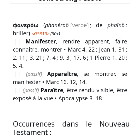
Lexique
ϕανερόω
(
phanéroô
[verbe]
; de
phaïnô
:
-
briller)
<
G5319
>
(50x)
Recherche
||
Manifester
, rendre apparent, faire
en
connaître, montrer •
Marc 4. 22
;
Jean 1. 31
;
2. 11
;
3. 21
;
7. 4
;
9. 3
;
17. 6
;
1 Pierre 1. 20
;
grec
5. 4
.
Rechercher
||
Apparaître
, se montrer, se
(passif)
par
manifester •
Marc 16. 12, 14
.
code
||
Paraître
, être rendu visible, être
(passif)
strong
exposé à la vue •
Apocalypse 3. 18
.
Rechercher
par
lettre
Occurrences dans le Nouveau
Testament :
Rechercher