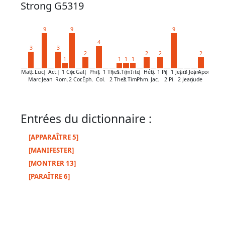
par
Strong G5319
mot
grec
9
9
9
4
3
3
2
2
2
2
1
1
1
1
Infos
Matt.
|
Luc
|
Act.
|
1 Cor.
|
Gal.
|
Phil.
|
1 Thes.
|
1 Tim.
|
Tite
|
Héb.
|
1 Pi.
|
1 Jean
|
3 Jean
|
Apoc.
Marc
Jean
Rom.
2 Cor.
Éph.
Col.
2 Thes.
2 Tim.
Phm.
Jac.
2 Pi.
2 Jean
Jude
complémentaires
Abréviations
Entrées du dictionnaire :
Termes
[APPARAÎTRE 5]
non
[MANIFESTER]
retenus
[MONTRER 13]
[PARAÎTRE 6]
Ouvrages
de
référence