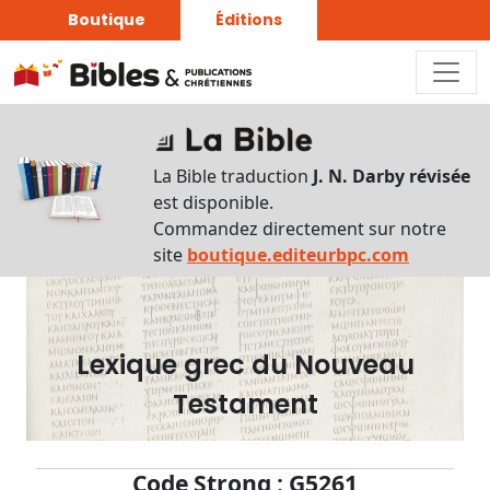
Boutique
Éditions
Dictionnaire
-
La Bible traduction
J. N. Darby révisée
Recherche
est disponible.
en
Commandez directement sur notre
français
site
boutique.editeurbpc.com
Rechercher
par
lettre
Lexique grec du Nouveau
Rechercher
Testament
par
mot
français
Code Strong : G5261