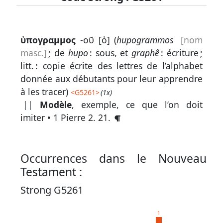
Lexique
ὑπογραμμος
-οῦ [ὁ] (
hupogrammos
[nom
-
masc.]
; de
hupo
: sous, et
graphê
: écriture ;
Recherche
litt. : copie écrite des lettres de l’alphabet
en
donnée aux débutants pour leur apprendre
à les tracer)
grec
<
G5261
>
(1x)
||
Modèle
, exemple, ce que l’on doit
Rechercher
imiter •
1 Pierre 2. 21
.
par
code
strong
Occurrences dans le Nouveau
Rechercher
Testament :
par
Strong G5261
lettre
Rechercher
1