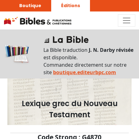
Boutique
Éditions
Dictionnaire
-
La Bible traduction
J. N. Darby révisée
Recherche
est disponible.
en
Commandez directement sur notre
français
site
boutique.editeurbpc.com
Rechercher
par
lettre
Lexique grec du Nouveau
Rechercher
Testament
par
mot
français
Code Strong : G4870