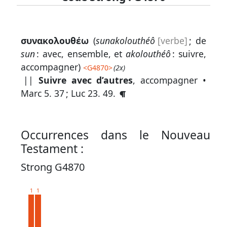
Lexique
συνακολουθέω
(
sunakolouthéô
[verbe]
; de
-
sun
: avec, ensemble, et
akolouthéô
: suivre,
Recherche
accompagner)
<
G4870
>
(2x)
en
||
Suivre avec d’autres
, accompagner •
Marc 5. 37
;
Luc 23. 49
.
grec
Rechercher
par
Occurrences dans le Nouveau
code
Testament :
strong
Strong G4870
Rechercher
par
1
1
lettre
Rechercher