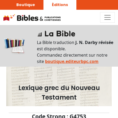
Boutique
Éditions
Dictionnaire
-
La Bible traduction
J. N. Darby révisée
Recherche
est disponible.
en
Commandez directement sur notre
français
site
boutique.editeurbpc.com
Rechercher
par
lettre
Lexique grec du Nouveau
Rechercher
Testament
par
mot
français
Code Strong : G4753