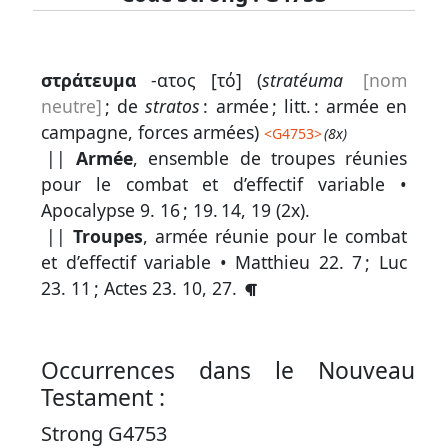
Lexique
στράτευμα
-ατος [τό] (
stratéuma
[nom
-
neutre]
; de
stratos
: armée ; litt. : armée en
Recherche
campagne, forces armées)
<
G4753
>
(8x)
en
||
Armée
, ensemble de troupes réunies
pour le combat et d’effectif variable •
grec
Apocalypse 9. 16
;
19. 14, 19
(2x).
Rechercher
||
Troupes
, armée réunie pour le combat
par
et d’effectif variable •
Matthieu 22. 7
;
Luc
code
23. 11
;
Actes 23. 10, 27
.
strong
Rechercher
par
Occurrences dans le Nouveau
lettre
Testament :
Rechercher
Strong G4753