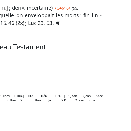
ém.]
; dériv. incertaine)
<
G4616
>
(6x)
quelle on enveloppait les morts ; fin lin •
;
15. 46
(2x) ;
Luc 23. 53
.
eau Testament :
1 Thes.
|
1 Tim.
|
Tite
|
Héb.
|
1 Pi.
|
1 Jean
|
3 Jean
|
Apoc.
2 Thes.
2 Tim.
Phm.
Jac.
2 Pi.
2 Jean
Jude