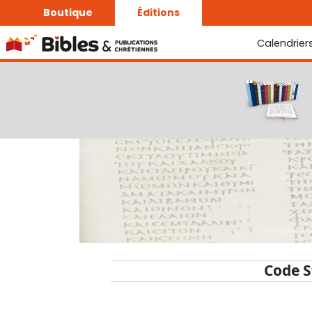
Boutique
Éditions
Calendrier
La Bonne Semence
Le Seigneur est proche
Code S