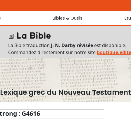
s
Bibles & Outils
Ét
Bibles
Chaque jou
Sondez les
Traduction J. N. Darby révisée
La Bible traduction
J. N. Darby révisée
est disponible.
Traduction J. N. Darby
Commandez directement sur notre site
boutique.edit
Ancien Testament interlinéaire
Nouveau Testament interlinéaire
Outils
Dictionnaire français du Nouveau Testament
Lexique grec du Nouveau Testament
Lexique grec du Nouveau Testament
Questionnaire de connaissances du Nouveau Testament
Téléchargements
trong : G4616