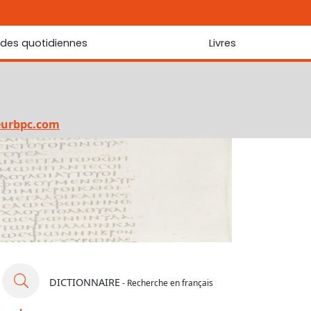
udes quotidiennes
Livres
r les Écritures
Nouveautés
 Écritures
La foi... d'une génération à l'autre ?
Commentaire sur le Cantique des cantiques
eurbpc.com
Les portes de Jérusalem
Bibliothèque
DICTIONNAIRE
- Recherche en français