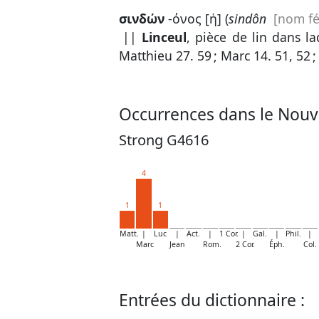
σινδών
-όνος [ἡ] (
sindôn
[nom f
||
Linceul
, pièce de lin dans la
Matthieu 27. 59
;
Marc 14. 51, 52
Occurrences dans le Nouv
Strong G4616
4
1
1
Matt.
|
Luc
|
Act.
|
1 Cor.
|
Gal.
|
Phil.
|
Marc
Jean
Rom.
2 Cor.
Éph.
Col.
Entrées du dictionnaire :