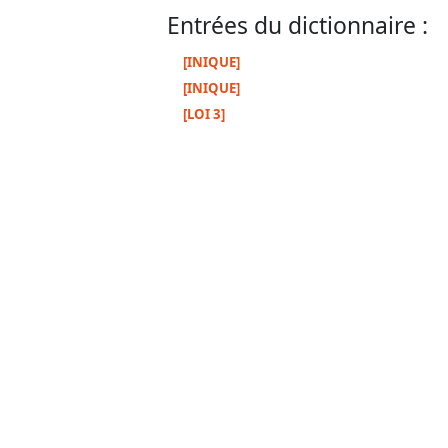
Entrées du dictionnaire :
[INIQUE]
[INIQUE]
[LOI 3]