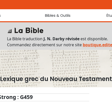
s
Bibles & Outils
Ét
Bibles
Chaque jou
Sondez les
Traduction J. N. Darby révisée
La Bible traduction
J. N. Darby révisée
est disponible.
Traduction J. N. Darby
Commandez directement sur notre site
boutique.edit
Ancien Testament interlinéaire
Nouveau Testament interlinéaire
Outils
Dictionnaire français du Nouveau Testament
Lexique grec du Nouveau Testament
Lexique grec du Nouveau Testament
Questionnaire de connaissances du Nouveau Testament
Téléchargements
Strong : G459