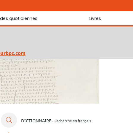
udes quotidiennes
Livres
r les Écritures
Nouveautés
 Écritures
La foi... d'une génération à l'autre ?
Commentaire sur le Cantique des cantiques
eurbpc.com
Les portes de Jérusalem
Bibliothèque
DICTIONNAIRE
- Recherche en français