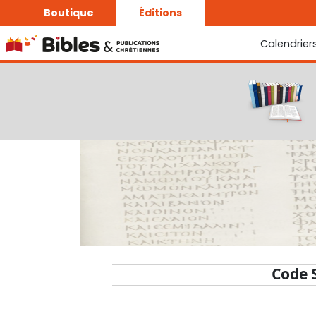
Boutique
Éditions
Calendrier
La Bonne Semence
Le Seigneur est proche
Code 