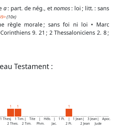
de
a
: part. de nég., et
nomos
: loi ; litt. : sans
59
>
(10x)
ne règle morale ; sans foi ni loi •
Marc
 Corinthiens 9. 21
;
2 Thessaloniciens 2. 8
;
eau Testament :
1
1
1
1 Thes.
|
1 Tim.
|
Tite
|
Héb.
|
1 Pi.
|
1 Jean
|
3 Jean
|
Apoc.
2 Thes.
2 Tim.
Phm.
Jac.
2 Pi.
2 Jean
Jude