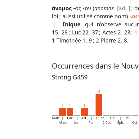
ἄνομος
-ος -ον (
anomos
[adj.]
; 
loi ; aussi utilisé comme nom)
<
G4
||
Inique
, qui n’observe aucu
15. 28
;
Luc 22. 37
;
Actes 2. 23
;
1
1 Timothée 1. 9
;
2 Pierre 2. 8
.
Occurrences dans le Nouv
Strong G459
4
1
1
1
Matt.
|
Luc
|
Act.
|
1 Cor.
|
Gal.
|
Phil.
|
Marc
Jean
Rom.
2 Cor.
Éph.
Col.