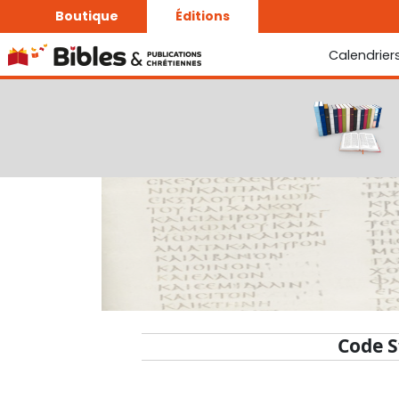
Boutique
Éditions
Calendrier
La Bonne Semence
Le Seigneur est proche
Code S