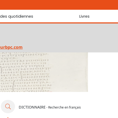
udes quotidiennes
Livres
r les Écritures
Nouveautés
 Écritures
La foi... d'une génération à l'autre ?
Commentaire sur le Cantique des cantiques
eurbpc.com
Les portes de Jérusalem
Bibliothèque
DICTIONNAIRE
- Recherche en français