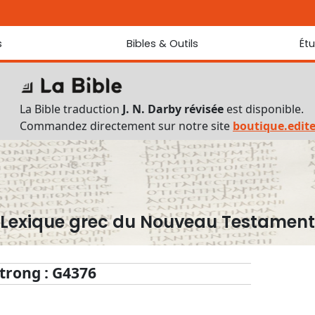
s
Bibles & Outils
Ét
Bibles
Chaque jou
Sondez les
Traduction J. N. Darby révisée
La Bible traduction
J. N. Darby révisée
est disponible.
Traduction J. N. Darby
Commandez directement sur notre site
boutique.edit
Ancien Testament interlinéaire
Nouveau Testament interlinéaire
Outils
Dictionnaire français du Nouveau Testament
Lexique grec du Nouveau Testament
Lexique grec du Nouveau Testament
Questionnaire de connaissances du Nouveau Testament
Téléchargements
trong : G4376