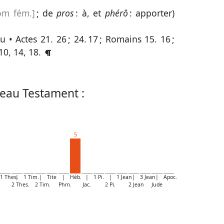
om fém.]
; de
pros
: à, et
phérô
: apporter)
eu •
Actes 21. 26
;
24. 17
;
Romains 15. 16
;
10, 14, 18
.
eau Testament :
5
1 Thes.
|
1 Tim.
|
Tite
|
Héb.
|
1 Pi.
|
1 Jean
|
3 Jean
|
Apoc.
2 Thes.
2 Tim.
Phm.
Jac.
2 Pi.
2 Jean
Jude