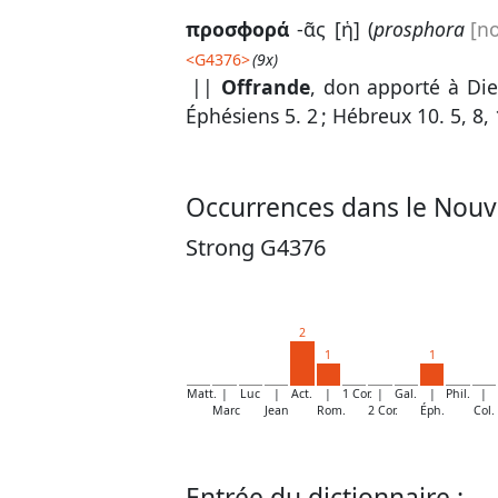
προσϕορά
-ᾶς [ἡ] (
prosphora
[n
<
G4376
>
(9x)
||
Offrande
, don apporté à Di
Éphésiens 5. 2
;
Hébreux 10. 5, 8, 
Occurrences dans le Nouv
Strong G4376
2
1
1
Matt.
|
Luc
|
Act.
|
1 Cor.
|
Gal.
|
Phil.
|
Marc
Jean
Rom.
2 Cor.
Éph.
Col.
Entrée du dictionnaire :