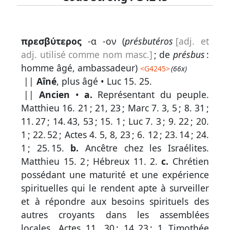
Lexique
πρεσβύτερος
-α -ον (
présbutéros
[adj. et
-
adj. utilisé comme nom masc.]
; de
présbus
:
Recherche
homme âgé, ambassadeur)
<
G4245
>
(66x)
en
||
Aîné
, plus âgé •
Luc 15. 25
.
||
Ancien
•
a.
Représentant du peuple.
grec
Matthieu 16. 21
; 21, 23 ;
Marc 7. 3, 5
;
8. 31
;
Rechercher
11. 27
;
14. 43, 53
;
15. 1
;
Luc 7. 3
;
9. 22
;
20.
par
1
;
22. 52
;
Actes 4. 5, 8, 23
;
6. 12
;
23. 14
;
24.
code
1
;
25. 15
.
b.
Ancêtre chez les Israélites.
strong
Matthieu 15. 2
;
Hébreux 11. 2
.
c.
Chrétien
Rechercher
possédant une maturité et une expérience
par
spirituelles qui le rendent apte à surveiller
lettre
et à répondre aux besoins spirituels des
autres croyants dans les assemblées
Rechercher
locales.
Actes 11. 30
;
14. 23
;
1 Timothée