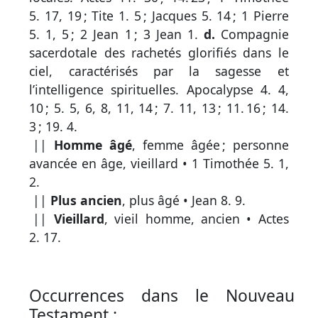
par
5. 17, 19
;
Tite 1. 5
;
Jacques 5. 14
;
1 Pierre
mot
5. 1, 5
;
2 Jean 1
;
3 Jean 1
.
d.
Compagnie
grec
sacerdotale des rachetés glorifiés dans le
ciel, caractérisés par la sagesse et
l’intelligence spirituelles.
Apocalypse 4. 4,
Infos
10
;
5. 5, 6, 8, 11, 14
;
7. 11, 13
;
11. 16
;
14.
complémentaires
3
;
19. 4
.
||
Homme âgé
, femme âgée ; personne
Abréviations
avancée en âge, vieillard •
1 Timothée 5. 1,
2
.
Termes
||
Plus ancien
, plus âgé •
Jean 8. 9
.
non
||
Vieillard
, vieil homme, ancien •
Actes
retenus
2. 17
.
Ouvrages
de
Occurrences dans le Nouveau
référence
Testament :