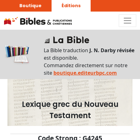
Boutique
Éditions
Dictionnaire
-
La Bible traduction
J. N. Darby révisée
Recherche
est disponible.
en
Commandez directement sur notre
français
site
boutique.editeurbpc.com
Rechercher
par
lettre
Lexique grec du Nouveau
Rechercher
Testament
par
mot
français
Code Strong : G4245