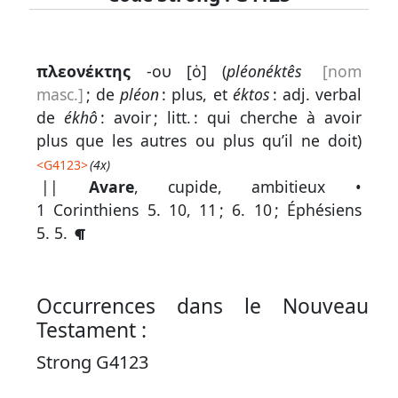
Lexique
πλεονέκτης
-ου [ὁ] (
pléonéktês
[nom
-
masc.]
; de
pléon
: plus, et
éktos
: adj. verbal
Recherche
de
ékhô
: avoir ; litt. : qui cherche à avoir
en
plus que les autres ou plus qu’il ne doit)
grec
<
G4123
>
(4x)
||
Avare
, cupide, ambitieux •
Rechercher
1 Corinthiens 5. 10, 11
;
6. 10
;
Éphésiens
par
5. 5
.
code
strong
Rechercher
Occurrences dans le Nouveau
par
Testament :
lettre
Strong G4123
Rechercher