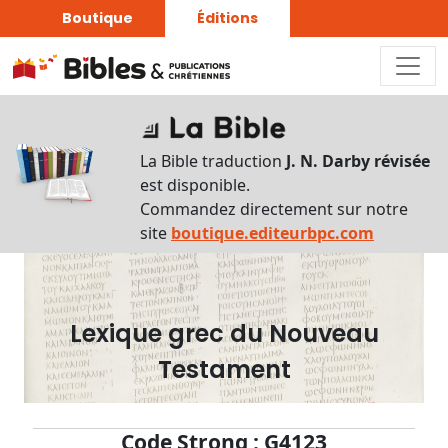
Boutique
Éditions
Dictionnaire
-
La Bible traduction
J. N. Darby révisée
Recherche
est disponible.
en
Commandez directement sur notre
français
site
boutique.editeurbpc.com
Rechercher
par
lettre
Lexique grec du Nouveau
Rechercher
Testament
par
mot
français
Code Strong : G4123