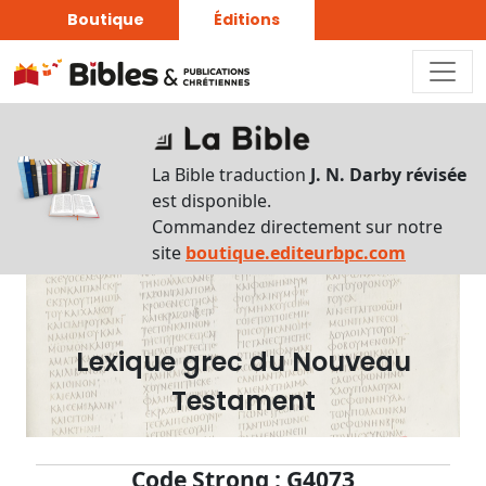
Boutique
Éditions
Dictionnaire
-
La Bible traduction
J. N. Darby révisée
Recherche
est disponible.
en
Commandez directement sur notre
français
site
boutique.editeurbpc.com
Rechercher
par
lettre
Lexique grec du Nouveau
Rechercher
Testament
par
mot
français
Code Strong : G4073