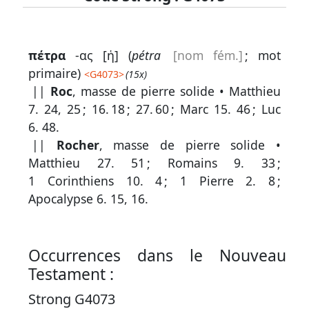
Lexique
πέτρα
-ας [ἡ] (
pétra
[nom fém.]
; mot
-
primaire)
<
G4073
>
(15x)
Recherche
||
Roc
, masse de pierre solide •
Matthieu
en
7. 24, 25
;
16. 18
;
27. 60
;
Marc 15. 46
;
Luc
6. 48
.
grec
||
Rocher
, masse de pierre solide •
Rechercher
Matthieu 27. 51
;
Romains 9. 33
;
par
1 Corinthiens 10. 4
;
1 Pierre 2. 8
;
code
Apocalypse 6. 15, 16
.
strong
Rechercher
par
Occurrences dans le Nouveau
lettre
Testament :
Rechercher
Strong G4073