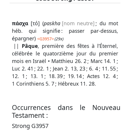
Lexique
πάσχα
[τό] (
paskha
[nom neutre]
; du mot
-
héb. qui signifie : passer par-dessus,
Recherche
épargner)
<
G3957
>
(29x)
en
||
Pâque
, première des fêtes à l’Éternel,
célébrée le quatorzième jour du premier
grec
mois en Israël •
Matthieu 26. 2
;
Marc 14. 1
;
Rechercher
Luc 2. 41
;
22. 1
;
Jean 2. 13, 23
;
6. 4
;
11. 55
;
par
12. 1
;
13. 1
;
18. 39
;
19. 14
;
Actes 12. 4
;
code
1 Corinthiens 5. 7
;
Hébreux 11. 28
.
strong
Rechercher
par
Occurrences dans le Nouveau
lettre
Testament :
Rechercher
Strong G3957