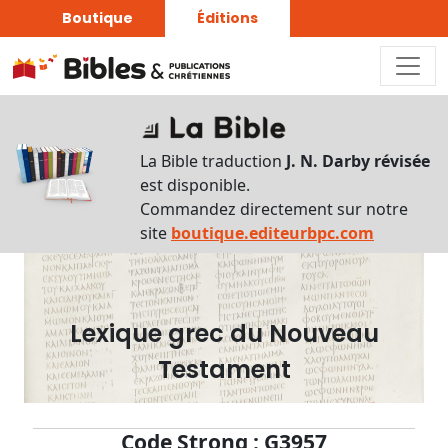
Boutique
Éditions
Dictionnaire
-
La Bible traduction
J. N. Darby révisée
Recherche
est disponible.
en
Commandez directement sur notre
français
site
boutique.editeurbpc.com
Rechercher
par
lettre
Lexique grec du Nouveau
Rechercher
Testament
par
mot
français
Code Strong : G3957