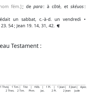
[nom fém.]
; de
para
: à côté, et
skéuos
:
édait un sabbat, c.-à-d. un vendredi •
 23. 54
;
Jean 19. 14, 31, 42
.
eau Testament :
1 Thes.
|
1 Tim.
|
Tite
|
Héb.
|
1 Pi.
|
1 Jean
|
3 Jean
|
Apoc.
2 Thes.
2 Tim.
Phm.
Jac.
2 Pi.
2 Jean
Jude