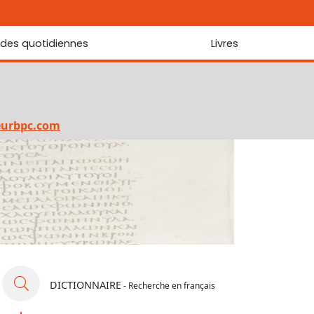
udes quotidiennes
Livres
r les Écritures
Nouveautés
 Écritures
La foi... d'une génération à l'autre ?
Commentaire sur le Cantique des cantiques
eurbpc.com
Les portes de Jérusalem
Bibliothèque
DICTIONNAIRE
- Recherche en français