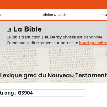
s
Bibles & Outils
Ét
Bibles
Chaque jou
Sondez les
Traduction J. N. Darby révisée
La Bible traduction
J. N. Darby révisée
est disponible.
Traduction J. N. Darby
Commandez directement sur notre site
boutique.edit
Ancien Testament interlinéaire
Nouveau Testament interlinéaire
Outils
Dictionnaire français du Nouveau Testament
Lexique grec du Nouveau Testament
Lexique grec du Nouveau Testament
Questionnaire de connaissances du Nouveau Testament
Téléchargements
trong : G3904