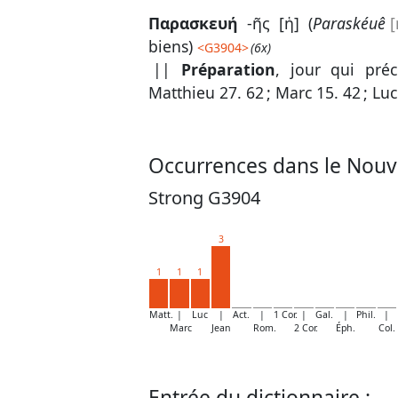
Παρασκευή
-ῆς [ἡ] (
Paraskéuê
biens)
<
G3904
>
(6x)
||
Préparation
, jour qui préc
Matthieu 27. 62
;
Marc 15. 42
;
Luc
Occurrences dans le Nouv
Strong G3904
3
1
1
1
Matt.
|
Luc
|
Act.
|
1 Cor.
|
Gal.
|
Phil.
|
Marc
Jean
Rom.
2 Cor.
Éph.
Col.
Entrée du dictionnaire :