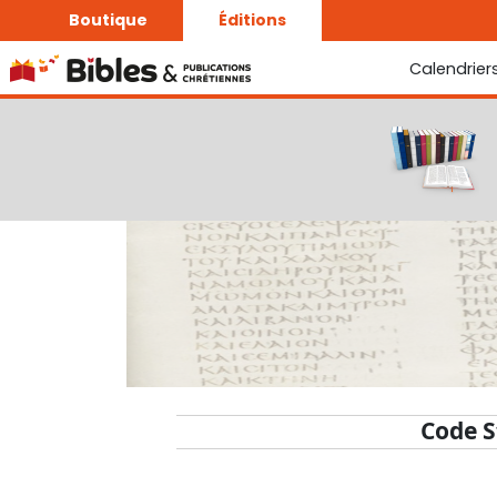
Boutique
Éditions
Calendrier
La Bonne Semence
Le Seigneur est proche
Code S