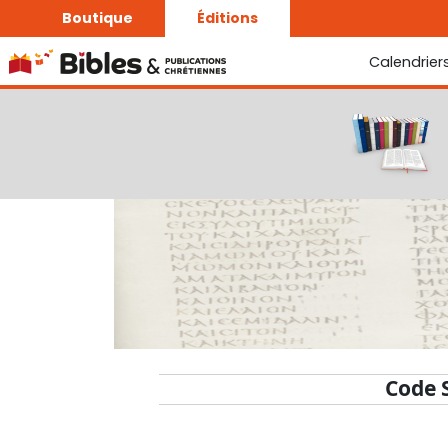
Boutique
Éditions
Calendrier
La Bonne Semence
Le Seigneur est proche
Code 