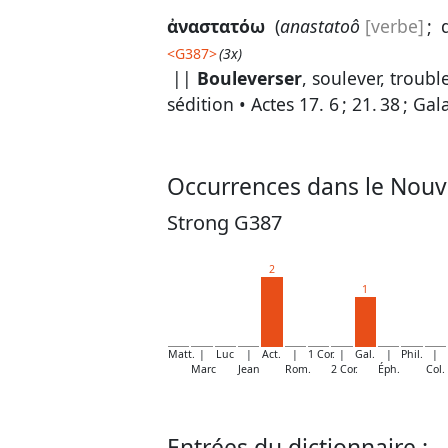
ἀναστατόω
(
anastatoô
[verbe]
; 
<
G387
>
(3x)
||
Bouleverser
, soulever, troub
sédition •
Actes 17. 6
;
21. 38
;
Gala
Occurrences dans le Nouv
Strong G387
2
1
Matt.
|
Luc
|
Act.
|
1 Cor.
|
Gal.
|
Phil.
|
Marc
Jean
Rom.
2 Cor.
Éph.
Col.
Entrées du dictionnaire :