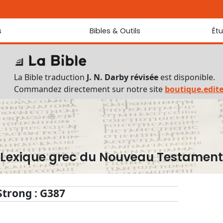
s
Bibles & Outils
Ét
Bibles
Chaque jou
Sondez les
Traduction J. N. Darby révisée
La Bible traduction
J. N. Darby révisée
est disponible.
Traduction J. N. Darby
Commandez directement sur notre site
boutique.edit
Ancien Testament interlinéaire
Nouveau Testament interlinéaire
Outils
Dictionnaire français du Nouveau Testament
Lexique grec du Nouveau Testament
Lexique grec du Nouveau Testament
Questionnaire de connaissances du Nouveau Testament
Téléchargements
Strong : G387