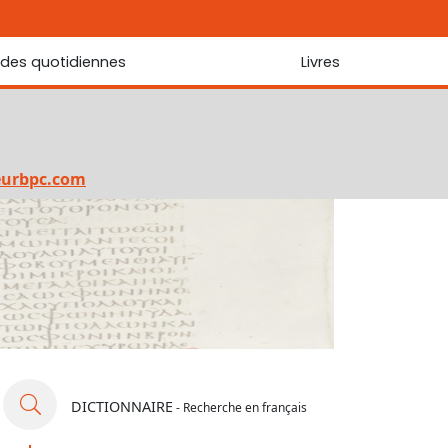
udes quotidiennes
Livres
r les Écritures
Nouveautés
 Écritures
La foi... d'une génération à l'autre ?
Commentaire sur le Cantique des cantiques
eurbpc.com
Les portes de Jérusalem
Bibliothèque
DICTIONNAIRE
- Recherche en français