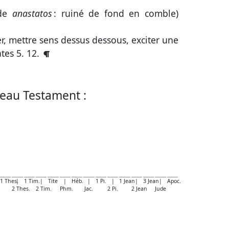
de
anastatos
: ruiné de fond en comble)
ler, mettre sens dessus dessous, exciter une
tes 5. 12
.
eau Testament :
1 Thes.
|
1 Tim.
|
Tite
|
Héb.
|
1 Pi.
|
1 Jean
|
3 Jean
|
Apoc.
2 Thes.
2 Tim.
Phm.
Jac.
2 Pi.
2 Jean
Jude