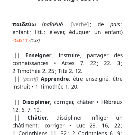
Lexique
παιδεύω
(
païdéuô
[verbe]
; de
païs
:
-
enfant ; litt. : élever, éduquer un enfant)
Recherche
<
G3811
>
(13x)
en
||
Enseigner
, instruire, partager des
grec
connaissances •
Actes 7. 22
;
22. 3
;
Rechercher
2 Timothée 2. 25
;
Tite 2. 12
.
par
||
Apprendre
, être enseigné, être
(passif)
code
instruit •
1 Timothée 1. 20
.
strong
||
Discipliner
, corriger, châtier •
Hébreux
Rechercher
par
12. 6, 7, 10
.
lettre
||
Châtier
, discipliner, infliger un
châtiment ; corriger •
Luc 23. 16, 22
;
Rechercher
1 Corinthiens 11. 32
;
2 Corinthiens 6. 9
;