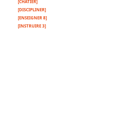
[CHÂTIER]
[DISCIPLINER]
[ENSEIGNER 8]
Autres
[INSTRUIRE 3]
supports
Exemplaire
papier
Nous
contacter
Signaler
une
erreur