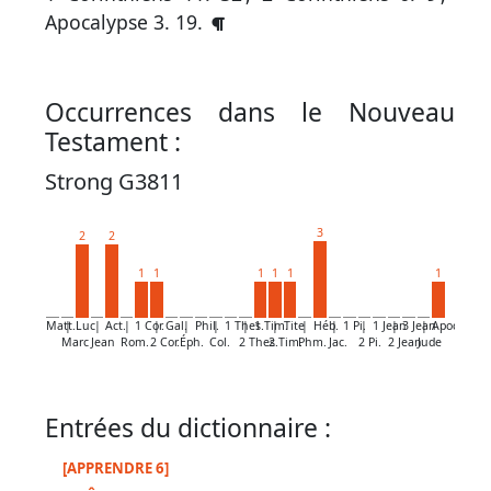
par
Apocalypse 3. 19
.
mot
grec
Occurrences dans le Nouveau
Testament :
Infos
Strong G3811
complémentaires
Abréviations
3
2
2
1
1
1
1
1
1
Termes
non
Matt.
|
Luc
|
Act.
|
1 Cor.
|
Gal.
|
Phil.
|
1 Thes.
|
1 Tim.
|
Tite
|
Héb.
|
1 Pi.
|
1 Jean
|
3 Jean
|
Apoc.
Marc
Jean
Rom.
2 Cor.
Éph.
Col.
2 Thes.
2 Tim.
Phm.
Jac.
2 Pi.
2 Jean
Jude
retenus
Ouvrages
Entrées du dictionnaire :
de
référence
[APPRENDRE 6]