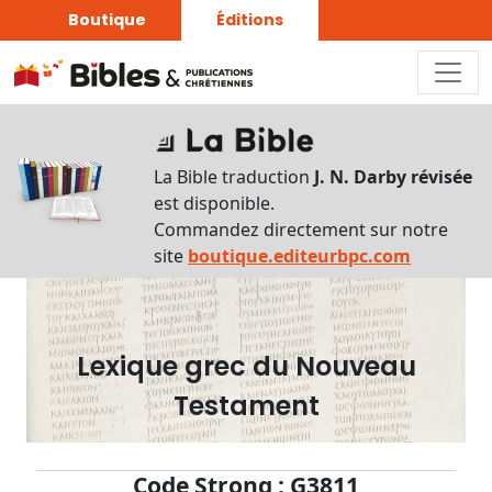
Boutique
Éditions
Dictionnaire
-
La Bible traduction
J. N. Darby révisée
Recherche
est disponible.
en
Commandez directement sur notre
français
site
boutique.editeurbpc.com
Rechercher
par
lettre
Lexique grec du Nouveau
Rechercher
Testament
par
mot
français
Code Strong : G3811