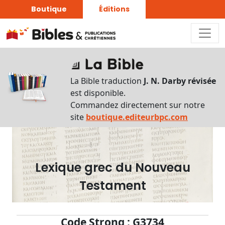
Boutique
Éditions
Dictionnaire
-
La Bible traduction
J. N. Darby révisée
Recherche
est disponible.
en
Commandez directement sur notre
français
site
boutique.editeurbpc.com
Rechercher
par
lettre
Lexique grec du Nouveau
Rechercher
Testament
par
mot
français
Code Strong : G3734