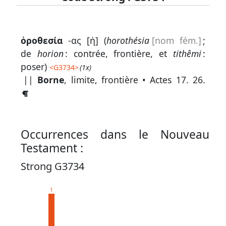
Lexique
ὁροθεσία
-ας [ἡ] (
horothésia
[nom fém.]
;
-
de
horion
: contrée, frontière, et
tithêmi
:
Recherche
poser)
<
G3734
>
(1x)
en
||
Borne
, limite, frontière •
Actes 17. 26
.
grec
Rechercher
par
Occurrences dans le Nouveau
code
Testament :
strong
Strong G3734
Rechercher
par
1
lettre
Rechercher