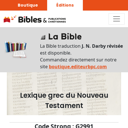
Boutique
Éditions
Dictionnaire
-
La Bible traduction
J. N. Darby révisée
Recherche
est disponible.
en
Commandez directement sur notre
français
site
boutique.editeurbpc.com
Rechercher
par
lettre
Lexique grec du Nouveau
Rechercher
Testament
par
mot
français
Code Strong : G2991