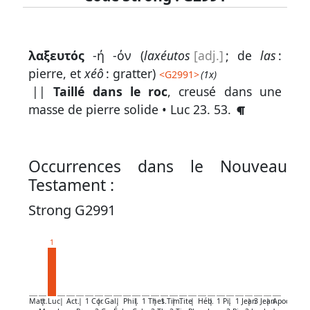
Lexique
λαξευτός
-ή -όν (
laxéutos
[adj.]
; de
las
:
-
pierre, et
xéô
: gratter)
<
G2991
>
(1x)
Recherche
||
Taillé dans le roc
, creusé dans une
en
masse de pierre solide •
Luc 23. 53
.
grec
Rechercher
Occurrences dans le Nouveau
par
Testament :
code
strong
Strong G2991
Rechercher
1
par
lettre
Rechercher
Matt.
|
Luc
|
Act.
|
1 Cor.
|
Gal.
|
Phil.
|
1 Thes.
|
1 Tim.
|
Tite
|
Héb.
|
1 Pi.
|
1 Jean
|
3 Jean
|
Apoc.