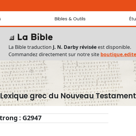
s
Bibles & Outils
Ét
Bibles
Chaque jou
Sondez les
Traduction J. N. Darby révisée
La Bible traduction
J. N. Darby révisée
est disponible.
Traduction J. N. Darby
Commandez directement sur notre site
boutique.edit
Ancien Testament interlinéaire
Nouveau Testament interlinéaire
Outils
Dictionnaire français du Nouveau Testament
Lexique grec du Nouveau Testament
Lexique grec du Nouveau Testament
Questionnaire de connaissances du Nouveau Testament
Téléchargements
trong : G2947