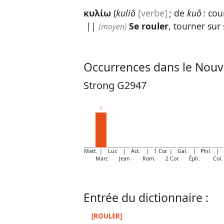
κυλίω
(
kuliô
[verbe]
; de
kuô
: cou
||
Se rouler
, tourner sur 
(moyen)
Occurrences dans le Nouv
Strong G2947
1
Matt.
|
Luc
|
Act.
|
1 Cor.
|
Gal.
|
Phil.
|
Marc
Jean
Rom.
2 Cor.
Éph.
Col.
Entrée du dictionnaire :
[ROULER]