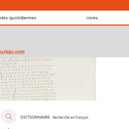
udes quotidiennes
Livres
r les Écritures
Nouveautés
 Écritures
La foi... d'une génération à l'autre ?
Commentaire sur le Cantique des cantiques
eurbpc.com
Les portes de Jérusalem
Bibliothèque
DICTIONNAIRE
- Recherche en français