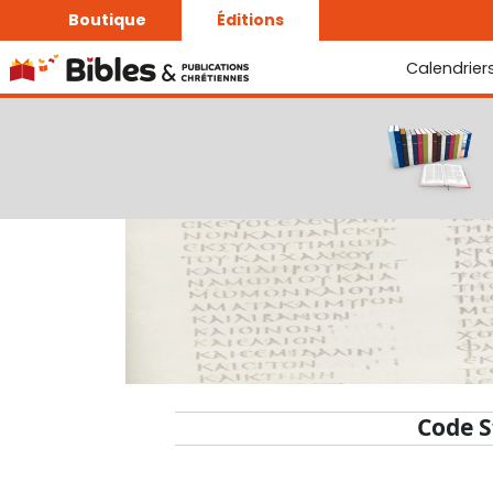
Boutique
Éditions
Calendrier
La Bonne Semence
Le Seigneur est proche
Code S