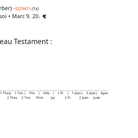
rber)
<
G2947
>
(1x)
soi •
Marc 9. 20
.
eau Testament :
1 Thes.
|
1 Tim.
|
Tite
|
Héb.
|
1 Pi.
|
1 Jean
|
3 Jean
|
Apoc.
2 Thes.
2 Tim.
Phm.
Jac.
2 Pi.
2 Jean
Jude