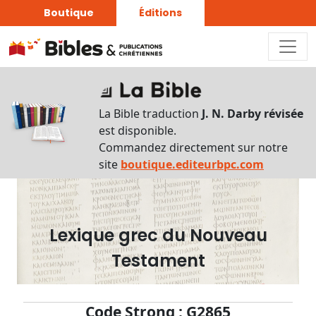
Boutique
Éditions
Dictionnaire
-
La Bible traduction
J. N. Darby révisée
Recherche
est disponible.
en
Commandez directement sur notre
français
site
boutique.editeurbpc.com
Rechercher
par
lettre
Lexique grec du Nouveau
Rechercher
Testament
par
mot
français
Code Strong : G2865