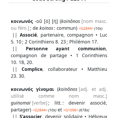
Lexique
κοινωνός
-οῦ [ὁ] [ἡ] (
koïnônos
[nom masc.
-
ou fém.]
; de
koïnos
: commun)
<
G2844
>
(10x)
Recherche
||
Associé
, partenaire, compagnon •
Luc
en
5. 10
;
2 Corinthiens 8. 23
;
Philémon 17
.
||
Personne ayant communion
,
grec
compagnon de partage •
1 Corinthiens
Rechercher
10. 18, 20
.
par
||
Complice
, collaborateur •
Matthieu
code
23. 30
.
strong
κοινωνός
γίνομαι
(
koïnônos
[adj. et adj.
Rechercher
par
utilisé comme nom masc.]
lettre
guinomaï
[verbe]
; litt. : devenir associé,
partager)
et
<
G2844
>
(10x)
<
G1096
>
(678x)
Rechercher
||
S’associer
, devenir solidaire •
Hébreux