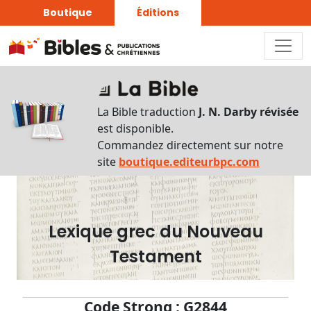
Boutique
Éditions
Dictionnaire
-
La Bible traduction
J. N. Darby révisée
Recherche
est disponible.
en
Commandez directement sur notre
français
site
boutique.editeurbpc.com
Rechercher
par
lettre
Lexique grec du Nouveau
Rechercher
Testament
par
mot
français
Code Strong : G2844