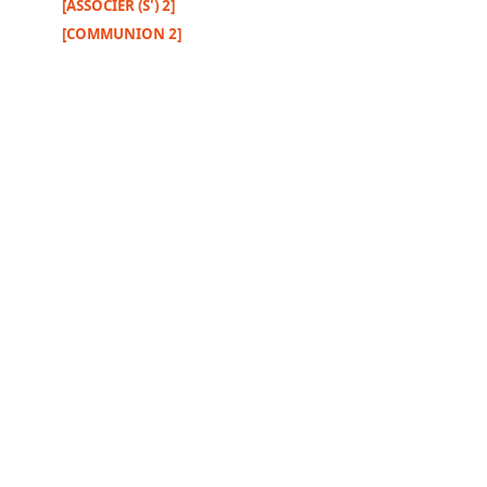
[ASSOCIER (S') 2]
[COMMUNION 2]
Autres
supports
Exemplaire
papier
Nous
contacter
Signaler
une
erreur