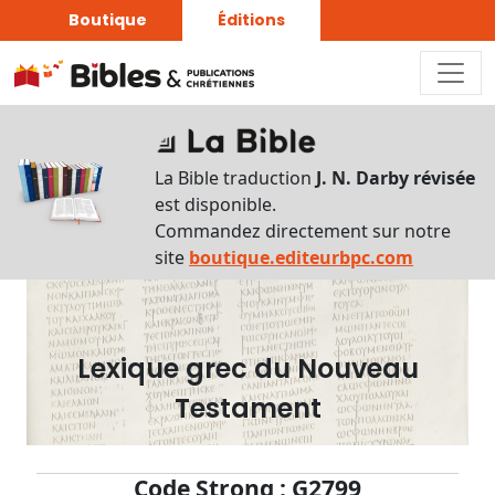
Boutique
Éditions
Dictionnaire
-
La Bible traduction
J. N. Darby révisée
Recherche
est disponible.
en
Commandez directement sur notre
français
site
boutique.editeurbpc.com
Rechercher
par
lettre
Lexique grec du Nouveau
Rechercher
Testament
par
mot
français
Code Strong : G2799