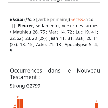
Lexique
κλαίω
(
klaïô
[verbe primaire]
)
<
G2799
>
(40x)
-
||
Pleurer
, se lamenter, verser des larmes
Recherche
•
Matthieu 26. 75
;
Marc 14. 72
;
Luc 19. 41
;
en
22. 62
;
23. 28
(2x) ;
Jean 11. 31, 33a
;
20. 11
(2x), 13, 15 ;
Actes 21. 13
;
Apocalypse 5. 4,
grec
5
.
Rechercher
par
code
Occurrences dans le Nouveau
strong
Testament :
Rechercher
Strong G2799
par
lettre
11
8
6
Rechercher
4