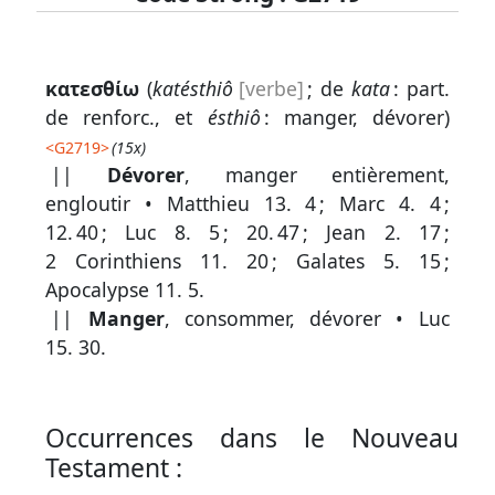
Lexique
κατεσθίω
(
katésthiô
[verbe]
; de
kata
: part.
-
de renforc., et
ésthiô
: manger, dévorer)
Recherche
<
G2719
>
(15x)
en
||
Dévorer
, manger entièrement,
engloutir •
Matthieu 13. 4
;
Marc 4. 4
;
grec
12. 40
;
Luc 8. 5
;
20. 47
;
Jean 2. 17
;
Rechercher
2 Corinthiens 11. 20
;
Galates 5. 15
;
par
Apocalypse 11. 5
.
code
||
Manger
, consommer, dévorer •
Luc
strong
15. 30
.
Rechercher
par
lettre
Occurrences dans le Nouveau
Testament :
Rechercher