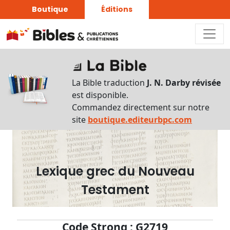
Boutique
Éditions
Dictionnaire
-
La Bible traduction
J. N. Darby révisée
Recherche
est disponible.
en
Commandez directement sur notre
français
site
boutique.editeurbpc.com
Rechercher
par
lettre
Lexique grec du Nouveau
Rechercher
Testament
par
mot
français
Code Strong : G2719