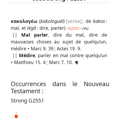
Lexique
κακολογέω
(
kakologuéô
[verbe]
; de
kakos
:
-
mal, et
légô
: dire, parler)
<
G2551
>
(4x)
Recherche
||
Mal parler
, dire du mal, dire de
en
mauvaises choses au sujet de quelqu’un,
médire •
Marc 9. 39
;
Actes 19. 9
.
grec
||
Médire
, parler en mal contre quelqu’un
Rechercher
•
Matthieu 15. 4
;
Marc 7. 10
.
par
code
strong
Occurrences dans le Nouveau
Rechercher
Testament :
par
Strong G2551
lettre
Rechercher
2