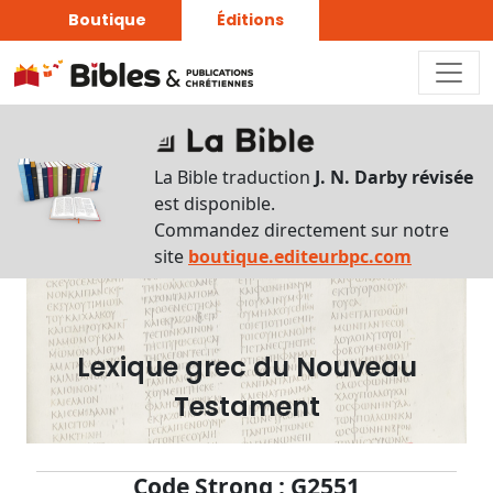
Boutique
Éditions
Dictionnaire
-
La Bible traduction
J. N. Darby révisée
Recherche
est disponible.
en
Commandez directement sur notre
français
site
boutique.editeurbpc.com
Rechercher
par
lettre
Lexique grec du Nouveau
Rechercher
Testament
par
mot
français
Code Strong : G2551