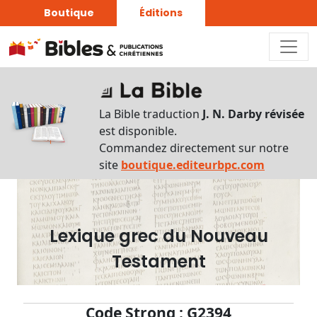
Boutique
Éditions
Dictionnaire
-
La Bible traduction
J. N. Darby révisée
Recherche
est disponible.
en
Commandez directement sur notre
français
site
boutique.editeurbpc.com
Rechercher
par
lettre
Lexique grec du Nouveau
Rechercher
Testament
par
mot
français
Code Strong : G2394