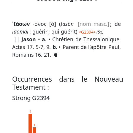
Lexique
᾽Ιάσων
-ονος [ὁ] (
Iasôn
[nom masc.]
; de
-
iaomaï
: guérir ; qui guérit)
<
G2394
>
(5x)
Recherche
||
Jason
•
a.
• Chrétien de Thessalonique.
en
Actes 17. 5-7, 9
.
b.
• Parent de l’apôtre Paul.
Romains 16. 21
.
grec
Rechercher
par
Occurrences dans le Nouveau
code
Testament :
strong
Strong G2394
Rechercher
par
4
lettre
1
Rechercher