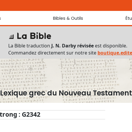
s
Bibles & Outils
Ét
Bibles
Chaque jou
Sondez les
Traduction J. N. Darby révisée
La Bible traduction
J. N. Darby révisée
est disponible.
Traduction J. N. Darby
Commandez directement sur notre site
boutique.edit
Ancien Testament interlinéaire
Nouveau Testament interlinéaire
Outils
Dictionnaire français du Nouveau Testament
Lexique grec du Nouveau Testament
Lexique grec du Nouveau Testament
Questionnaire de connaissances du Nouveau Testament
Téléchargements
trong : G2342