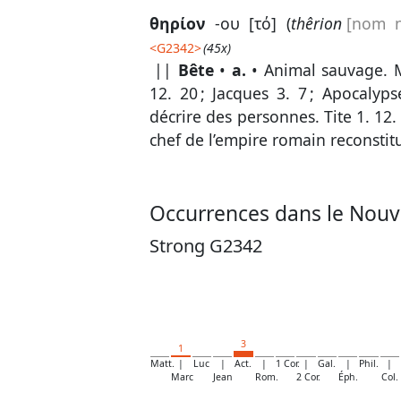
θηρίον
-ου [τό] (
thêrion
[nom n
<
G2342
>
(45x)
||
Bête
•
a.
• Animal sauvage.
12. 20
;
Jacques 3. 7
;
Apocalyps
décrire des personnes.
Tite 1. 12
chef de l’empire romain reconstitué
Occurrences dans le Nouv
Strong G2342
3
1
Matt.
|
Luc
|
Act.
|
1 Cor.
|
Gal.
|
Phil.
|
Marc
Jean
Rom.
2 Cor.
Éph.
Col.