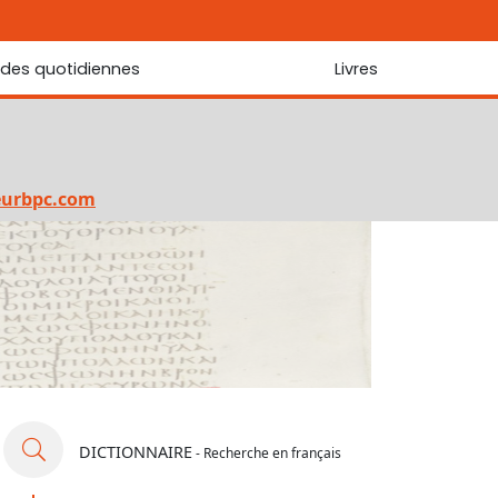
udes quotidiennes
Livres
r les Écritures
Nouveautés
 Écritures
La foi... d'une génération à l'autre ?
Commentaire sur le Cantique des cantiques
eurbpc.com
Les portes de Jérusalem
Bibliothèque
DICTIONNAIRE
- Recherche en français