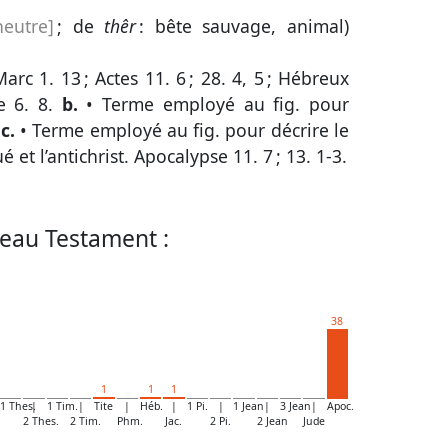
eutre]
; de
thêr
: bête sauvage, animal)
Marc 1. 13
;
Actes 11. 6
;
28. 4, 5
;
Hébreux
e 6. 8
.
b.
• Terme employé au fig. pour
.
c.
• Terme employé au fig. pour décrire le
 et l’antichrist.
Apocalypse 11. 7
;
13. 1-3
.
eau Testament :
38
1
1
1
1 Thes.
|
1 Tim.
|
Tite
|
Héb.
|
1 Pi.
|
1 Jean
|
3 Jean
|
Apoc.
2 Thes.
2 Tim.
Phm.
Jac.
2 Pi.
2 Jean
Jude