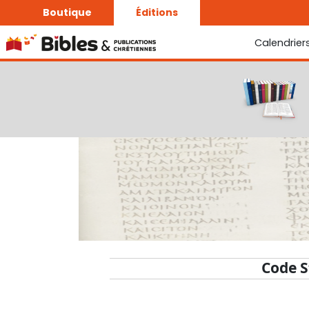
Boutique
Éditions
Calendrier
La Bonne Semence
Le Seigneur est proche
Code S