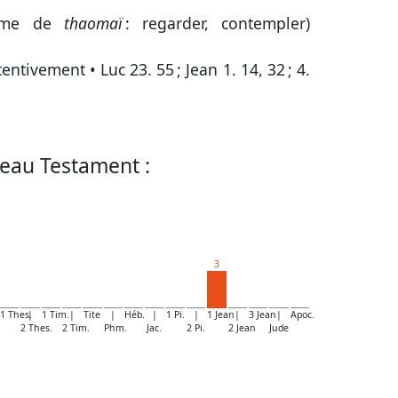
rme de
thaomaï
: regarder, contempler)
ttentivement •
Luc 23. 55
;
Jean 1. 14, 32
;
4.
eau Testament :
3
1 Thes.
|
1 Tim.
|
Tite
|
Héb.
|
1 Pi.
|
1 Jean
|
3 Jean
|
Apoc.
2 Thes.
2 Tim.
Phm.
Jac.
2 Pi.
2 Jean
Jude