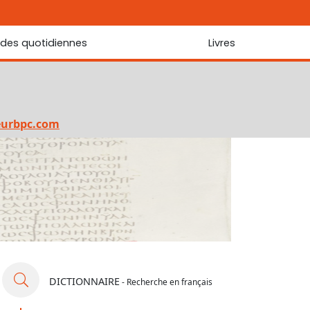
udes quotidiennes
Livres
r les Écritures
Nouveautés
 Écritures
La foi... d'une génération à l'autre ?
Commentaire sur le Cantique des cantiques
eurbpc.com
Les portes de Jérusalem
Bibliothèque
DICTIONNAIRE
- Recherche en français