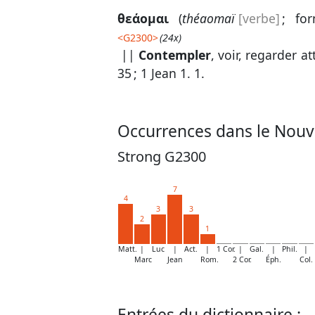
θεάομαι
(
théaomaï
[verbe]
; fo
<
G2300
>
(24x)
||
Contempler
, voir, regarder a
35
;
1 Jean 1. 1
.
Occurrences dans le Nouv
Strong G2300
7
4
3
3
2
1
Matt.
|
Luc
|
Act.
|
1 Cor.
|
Gal.
|
Phil.
|
Marc
Jean
Rom.
2 Cor.
Éph.
Col.
Entrées du dictionnaire :