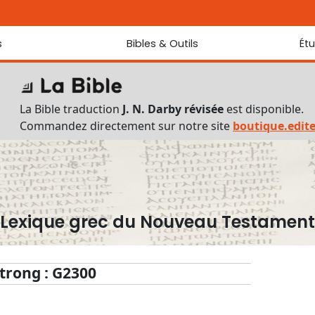
s
Bibles & Outils
Ét
Bibles
Chaque jou
Sondez les
Traduction J. N. Darby révisée
La Bible traduction
J. N. Darby révisée
est disponible.
Traduction J. N. Darby
Commandez directement sur notre site
boutique.edit
Ancien Testament interlinéaire
Nouveau Testament interlinéaire
Outils
Dictionnaire français du Nouveau Testament
Lexique grec du Nouveau Testament
Lexique grec du Nouveau Testament
Questionnaire de connaissances du Nouveau Testament
Téléchargements
trong : G2300