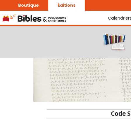
Boutique
Éditions
Calendrier
La Bonne Semence
Le Seigneur est proche
Code S