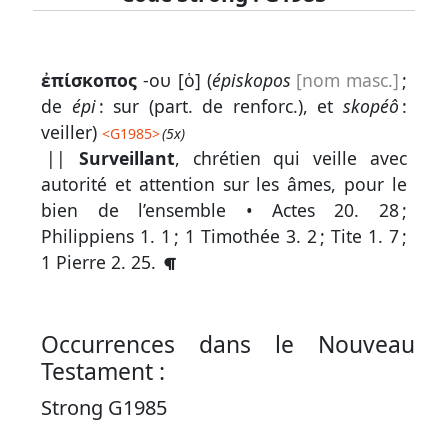
Lexique
ἐπίσκοπος
-ου [ὁ] (
épiskopos
[nom masc.]
;
-
de
épi
: sur (part. de renforc.), et
skopéô
:
Recherche
veiller)
<
G1985
>
(5x)
en
||
Surveillant
, chrétien qui veille avec
autorité et attention sur les âmes, pour le
grec
bien de l’ensemble •
Actes 20. 28
;
Rechercher
Philippiens 1. 1
;
1 Timothée 3. 2
;
Tite 1. 7
;
par
1 Pierre 2. 25
.
code
strong
Rechercher
Occurrences dans le Nouveau
par
Testament :
lettre
Strong G1985
Rechercher