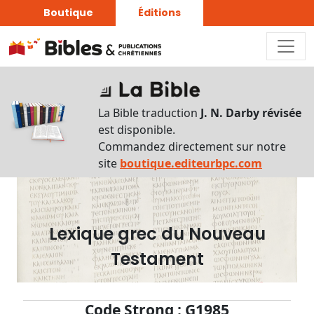
Boutique
Éditions
Dictionnaire
-
La Bible traduction
J. N. Darby révisée
Recherche
est disponible.
en
Commandez directement sur notre
français
site
boutique.editeurbpc.com
Rechercher
par
lettre
Lexique grec du Nouveau
Rechercher
Testament
par
mot
français
Code Strong : G1985