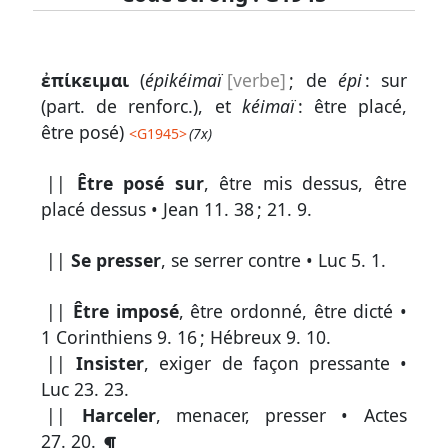
Lexique
ἐπίκειμαι
(
épikéimaï
[verbe]
; de
épi
: sur
-
(part. de renforc.), et
kéimaï
: être placé,
Recherche
être posé)
<
G1945
>
(7x)
en
||
Être posé sur
, être mis dessus, être
grec
placé dessus •
Jean 11. 38
;
21. 9
.
Rechercher
par
||
Se presser
, se serrer contre •
Luc 5. 1
.
code
strong
||
Être imposé
, être ordonné, être dicté •
1 Corinthiens 9. 16
;
Hébreux 9. 10
.
Rechercher
par
||
Insister
, exiger de façon pressante •
lettre
Luc 23. 23
.
||
Harceler
, menacer, presser •
Actes
Rechercher
27. 20
.