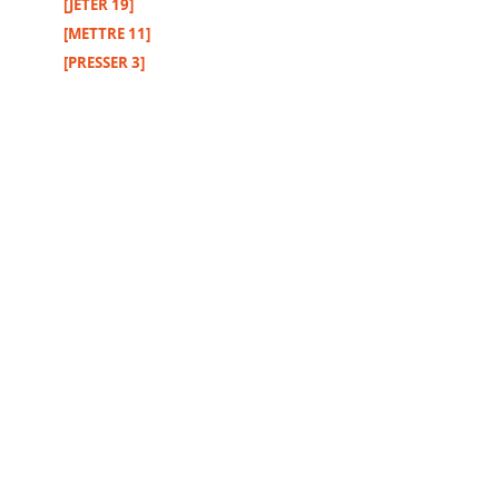
[JETER 19]
[METTRE 11]
[PRESSER 3]
Autres
supports
Exemplaire
papier
Nous
contacter
Signaler
une
erreur