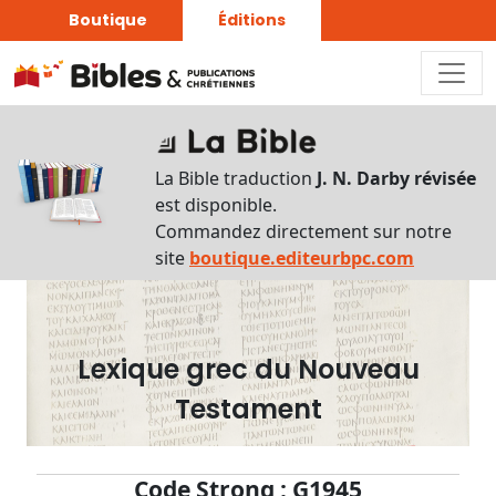
Boutique
Éditions
Dictionnaire
-
La Bible traduction
J. N. Darby révisée
Recherche
est disponible.
en
Commandez directement sur notre
français
site
boutique.editeurbpc.com
Rechercher
par
lettre
Lexique grec du Nouveau
Rechercher
Testament
par
mot
français
Code Strong : G1945