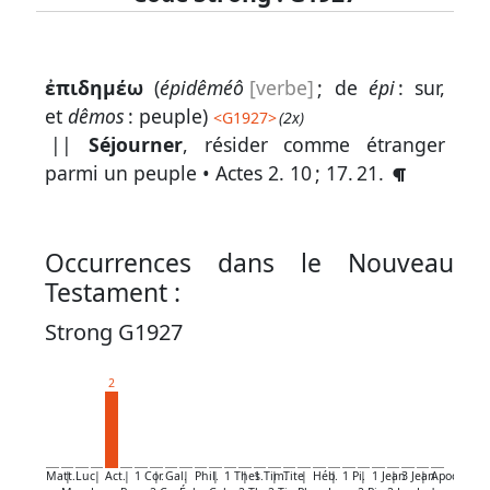
Lexique
ἐπιδημέω
(
épidêméô
[verbe]
; de
épi
: sur,
-
et
dêmos
: peuple)
<
G1927
>
(2x)
Recherche
||
Séjourner
, résider comme étranger
en
parmi un peuple •
Actes 2. 10
;
17. 21
.
grec
Rechercher
Occurrences dans le Nouveau
par
Testament :
code
strong
Strong G1927
Rechercher
2
par
lettre
Rechercher
Matt.
|
Luc
|
Act.
|
1 Cor.
|
Gal.
|
Phil.
|
1 Thes.
|
1 Tim.
|
Tite
|
Héb.
|
1 Pi.
|
1 Jean
|
3 Jean
|
Apoc.