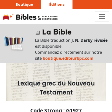
Boutique
Éditions
Dictionnaire
-
La Bible traduction
J. N. Darby révisée
Recherche
est disponible.
en
Commandez directement sur notre
français
site
boutique.editeurbpc.com
Rechercher
par
lettre
Lexique grec du Nouveau
Rechercher
Testament
par
mot
français
Code Strong : G1927