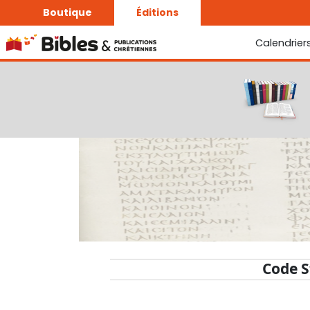
Boutique
Éditions
Calendrier
La Bonne Semence
Le Seigneur est proche
Code S