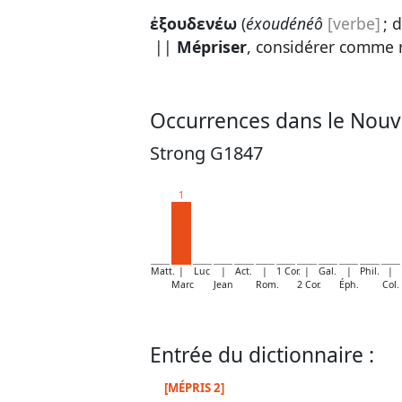
ἐξουδενέω
(
éxoudénéô
[verbe]
; 
||
Mépriser
, considérer comme r
Occurrences dans le Nouv
Strong G1847
1
Matt.
|
Luc
|
Act.
|
1 Cor.
|
Gal.
|
Phil.
|
Marc
Jean
Rom.
2 Cor.
Éph.
Col.
Entrée du dictionnaire :
[MÉPRIS 2]