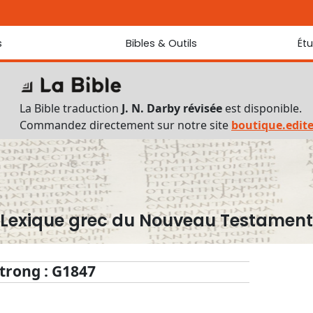
s
Bibles & Outils
Ét
Bibles
Chaque jou
Sondez les
Traduction J. N. Darby révisée
La Bible traduction
J. N. Darby révisée
est disponible.
Traduction J. N. Darby
Commandez directement sur notre site
boutique.edit
Ancien Testament interlinéaire
Nouveau Testament interlinéaire
Outils
Dictionnaire français du Nouveau Testament
Lexique grec du Nouveau Testament
Lexique grec du Nouveau Testament
Questionnaire de connaissances du Nouveau Testament
Téléchargements
trong : G1847