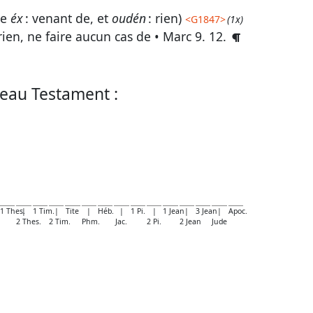
de
éx
: venant de, et
oudén
: rien)
<
G1847
>
(1x)
ien, ne faire aucun cas de •
Marc 9. 12
.
eau Testament :
1 Thes.
|
1 Tim.
|
Tite
|
Héb.
|
1 Pi.
|
1 Jean
|
3 Jean
|
Apoc.
2 Thes.
2 Tim.
Phm.
Jac.
2 Pi.
2 Jean
Jude