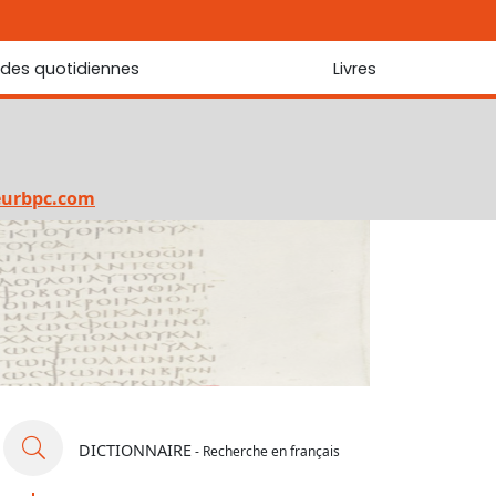
udes quotidiennes
Livres
r les Écritures
Nouveautés
 Écritures
La foi... d'une génération à l'autre ?
Commentaire sur le Cantique des cantiques
eurbpc.com
Les portes de Jérusalem
Bibliothèque
DICTIONNAIRE
- Recherche en français