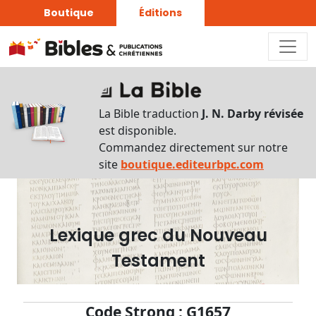
Boutique
Éditions
Dictionnaire
-
La Bible traduction
J. N. Darby révisée
Recherche
est disponible.
en
Commandez directement sur notre
français
site
boutique.editeurbpc.com
Rechercher
par
lettre
Lexique grec du Nouveau
Rechercher
Testament
par
mot
français
Code Strong : G1657