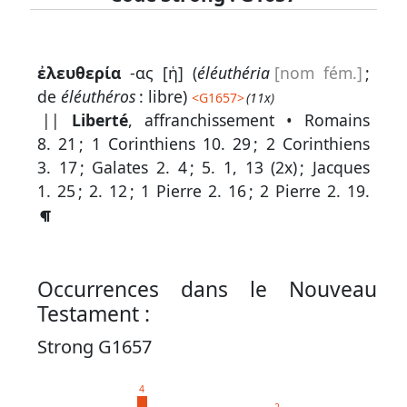
Lexique
ἐλευθερία
-ας [ἡ] (
éléuthéria
[nom fém.]
;
-
de
éléuthéros
: libre)
<
G1657
>
(11x)
Recherche
||
Liberté
, affranchissement •
Romains
en
8. 21
;
1 Corinthiens 10. 29
;
2 Corinthiens
3. 17
;
Galates 2. 4
;
5. 1, 13
(2x) ;
Jacques
grec
1. 25
;
2. 12
;
1 Pierre 2. 16
;
2 Pierre 2. 19
.
Rechercher
par
code
strong
Occurrences dans le Nouveau
Rechercher
Testament :
par
Strong G1657
lettre
Rechercher
4