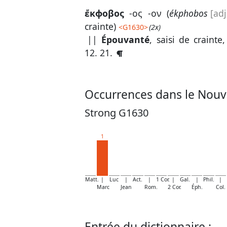
ἔκϕοβος
-ος -ον (
ékphobos
[adj
crainte)
<
G1630
>
(2x)
||
Épouvanté
, saisi de craint
12. 21
.
Occurrences dans le Nouv
Strong G1630
1
Matt.
|
Luc
|
Act.
|
1 Cor.
|
Gal.
|
Phil.
|
Marc
Jean
Rom.
2 Cor.
Éph.
Col.
Entrée du dictionnaire :