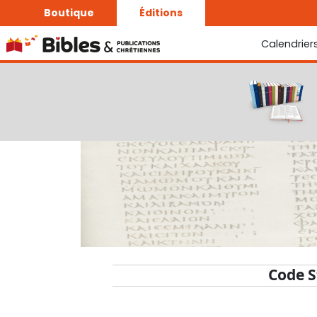
Boutique
Éditions
Calendrier
La Bonne Semence
Le Seigneur est proche
Code S