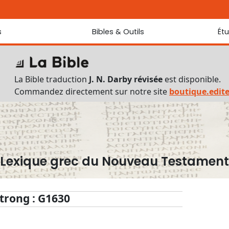
s
Bibles & Outils
Ét
Bibles
Chaque jou
Sondez les
Traduction J. N. Darby révisée
La Bible traduction
J. N. Darby révisée
est disponible.
Traduction J. N. Darby
Commandez directement sur notre site
boutique.edit
Ancien Testament interlinéaire
Nouveau Testament interlinéaire
Outils
Dictionnaire français du Nouveau Testament
Lexique grec du Nouveau Testament
Lexique grec du Nouveau Testament
Questionnaire de connaissances du Nouveau Testament
Téléchargements
trong : G1630