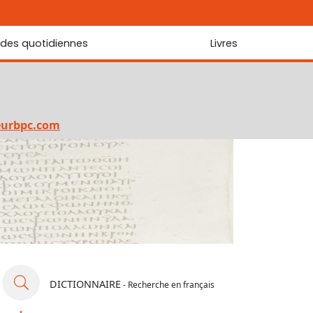
udes quotidiennes
Livres
r les Écritures
Nouveautés
 Écritures
La foi... d'une génération à l'autre ?
Commentaire sur le Cantique des cantiques
eurbpc.com
Les portes de Jérusalem
Bibliothèque
DICTIONNAIRE
- Recherche en français