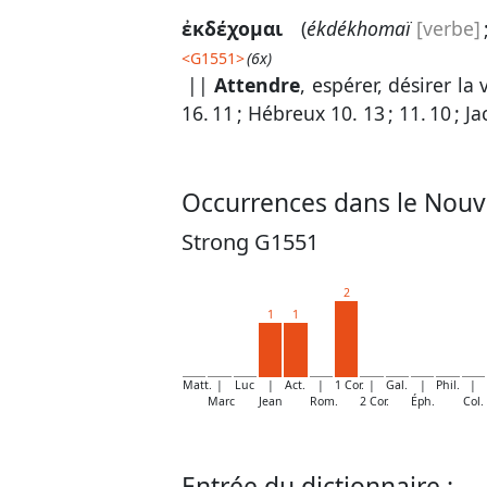
ἐκδέχομαι
(
ékdékhomaï
[verbe]
<
G1551
>
(6x)
||
Attendre
, espérer, désirer la
16. 11
;
Hébreux 10. 13
;
11. 10
;
Ja
Occurrences dans le Nouv
Strong G1551
2
1
1
Matt.
|
Luc
|
Act.
|
1 Cor.
|
Gal.
|
Phil.
|
Marc
Jean
Rom.
2 Cor.
Éph.
Col.
Entrée du dictionnaire :