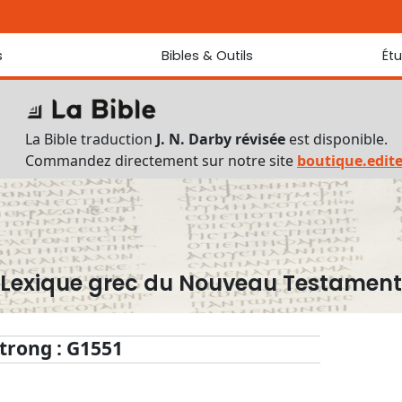
s
Bibles & Outils
Ét
Bibles
Chaque jou
Sondez les
Traduction J. N. Darby révisée
La Bible traduction
J. N. Darby révisée
est disponible.
Traduction J. N. Darby
Commandez directement sur notre site
boutique.edit
Ancien Testament interlinéaire
Nouveau Testament interlinéaire
Outils
Dictionnaire français du Nouveau Testament
Lexique grec du Nouveau Testament
Lexique grec du Nouveau Testament
Questionnaire de connaissances du Nouveau Testament
Téléchargements
trong : G1551