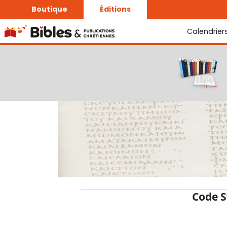
Boutique
Éditions
Calendrier
La Bonne Semence
Le Seigneur est proche
Code S