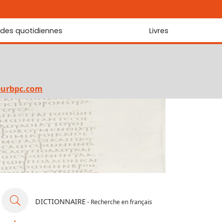
udes quotidiennes
Livres
r les Écritures
Nouveautés
 Écritures
La foi... d'une génération à l'autre ?
Commentaire sur le Cantique des cantiques
eurbpc.com
Les portes de Jérusalem
Bibliothèque
DICTIONNAIRE
- Recherche en français