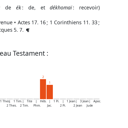
; de
ék
: de, et
dékhomaï
: recevoir)
 venue •
Actes 17. 16
;
1 Corinthiens 11. 33
;
cques 5. 7
.
eau Testament :
2
1
1 Thes.
|
1 Tim.
|
Tite
|
Héb.
|
1 Pi.
|
1 Jean
|
3 Jean
|
Apoc.
2 Thes.
2 Tim.
Phm.
Jac.
2 Pi.
2 Jean
Jude