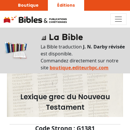
Boutique
Éditions
Dictionnaire
-
La Bible traduction
J. N. Darby révisée
Recherche
est disponible.
en
Commandez directement sur notre
français
site
boutique.editeurbpc.com
Rechercher
par
lettre
Lexique grec du Nouveau
Rechercher
Testament
par
mot
français
Code Strong : G1381