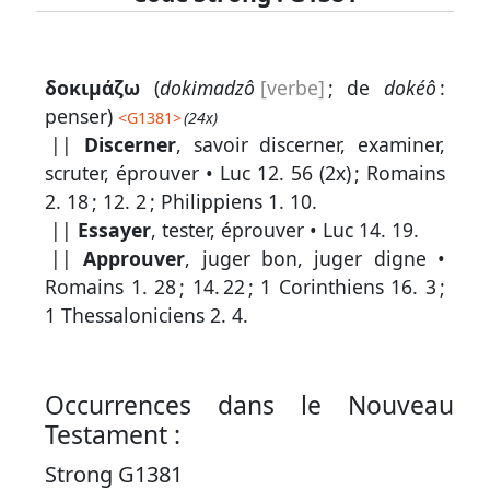
Lexique
δοκιμάζω
(
dokimadzô
[verbe]
; de
dokéô
:
-
penser)
<
G1381
>
(24x)
Recherche
||
Discerner
, savoir discerner, examiner,
en
scruter, éprouver •
Luc 12. 56
(2x) ;
Romains
2. 18
;
12. 2
;
Philippiens 1. 10
.
grec
||
Essayer
, tester, éprouver •
Luc 14. 19
.
Rechercher
||
Approuver
, juger bon, juger digne •
par
Romains 1. 28
;
14. 22
;
1 Corinthiens 16. 3
;
code
1 Thessaloniciens 2. 4
.
strong
Rechercher
par
Occurrences dans le Nouveau
lettre
Testament :
Rechercher
Strong G1381