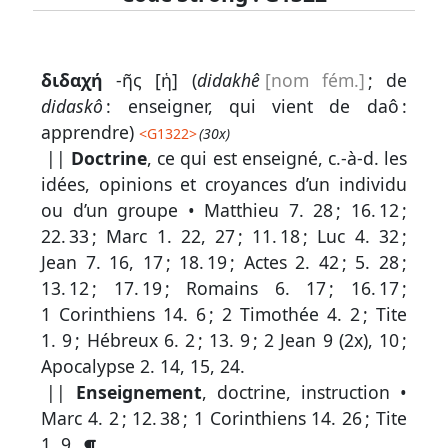
Lexique
διδαχή
-ῆς [ἡ] (
didakhê
[nom fém.]
; de
-
didas
kô
: enseigner, qui vient de daô :
Recherche
apprendre)
<
G1322
>
(30x)
en
||
Doctrine
, ce qui est enseigné, c.-à-d. les
idées, opinions et croyances d’un individu
grec
ou d’un groupe •
Matthieu 7. 28
;
16. 12
;
Rechercher
22. 33
;
Marc 1. 22, 27
;
11. 18
;
Luc 4. 32
;
par
Jean 7. 16, 17
;
18. 19
;
Actes 2. 42
;
5. 28
;
code
13. 12
;
17. 19
;
Romains 6. 17
;
16. 17
;
strong
1 Corinthiens 14. 6
;
2 Timothée 4. 2
;
Tite
Rechercher
1. 9
;
Hébreux 6. 2
;
13. 9
;
2 Jean 9 (2x), 10
;
par
Apocalypse 2. 14, 15, 24
.
lettre
||
Enseignement
, doctrine, instruction •
Marc 4. 2
;
12. 38
;
1 Corinthiens 14. 26
;
Tite
Rechercher
1. 9
.