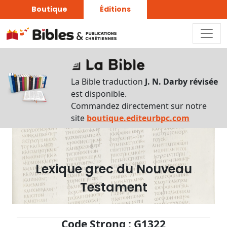
Boutique
Éditions
Dictionnaire
-
La Bible traduction
J. N. Darby révisée
Recherche
est disponible.
en
Commandez directement sur notre
français
site
boutique.editeurbpc.com
Rechercher
par
lettre
Lexique grec du Nouveau
Rechercher
Testament
par
mot
français
Code Strong : G1322