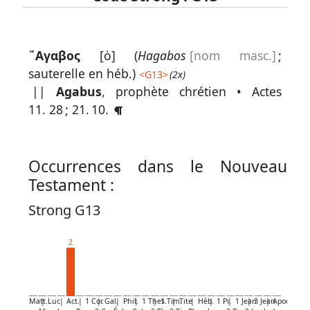
Lexique
῞Αγαβος
[ὁ] (
Hagabos
[nom masc.]
;
-
sauterelle en héb.)
<
G13
>
(2x)
Recherche
||
Agabus
, prophète chrétien •
Actes
en
11. 28
;
21. 10
.
grec
Rechercher
Occurrences dans le Nouveau
par
Testament :
code
strong
Strong G13
Rechercher
2
par
lettre
Rechercher
Matt.
|
Luc
|
Act.
|
1 Cor.
|
Gal.
|
Phil.
|
1 Thes.
|
1 Tim.
|
Tite
|
Héb.
|
1 Pi.
|
1 Jean
|
3 Jean
|
Apoc.