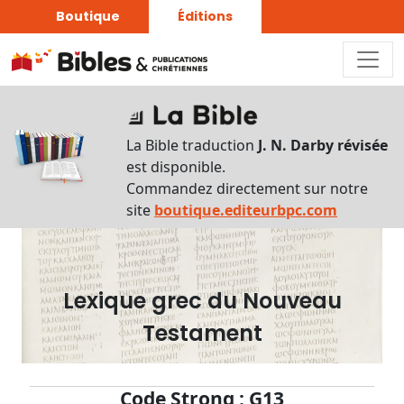
Boutique
Éditions
Dictionnaire
-
La Bible traduction
J. N. Darby révisée
Recherche
est disponible.
en
Commandez directement sur notre
français
site
boutique.editeurbpc.com
Rechercher
par
lettre
Lexique grec du Nouveau
Rechercher
Testament
par
mot
français
Code Strong : G13