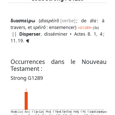
Lexique
διασπείρω
(
diaspéirô
[verbe]
; de
dia
: à
-
travers, et
spéirô
: ensemencer)
<
G1289
>
(3x)
Recherche
||
Disperser
, disséminer •
Actes 8. 1, 4
;
en
11. 19
.
grec
Rechercher
Occurrences dans le Nouveau
par
Testament :
code
strong
Strong G1289
Rechercher
3
par
lettre
Rechercher
Matt.
|
Luc
|
Act.
|
1 Cor.
|
Gal.
|
Phil.
|
1 Thes.
|
1 Tim.
|
Tite
|
Héb.
|
1 Pi.
|
1 Jean
|
3 Jean
|
Apoc.