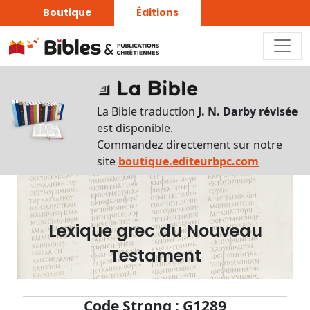
Boutique
Éditions
Dictionnaire
-
La Bible traduction
J. N. Darby révisée
Recherche
est disponible.
en
Commandez directement sur notre
français
site
boutique.editeurbpc.com
Rechercher
par
lettre
Lexique grec du Nouveau
Rechercher
Testament
par
mot
français
Code Strong : G1289